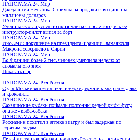
ПАНОРАМА 24. Мир
Джедайский меч Люка Скайуокера продали с аукциона за
миллионы долларов
ПАНОРАМА 24. Мир
Ученица смогла успешно приземлиться после того, как ее
инструктор-пилот выпал за борт
ПАНОРАМА 24. Мир
ИноСМИ: покушение на президента Франции Эмманюэля
Макрона совершено в Сирии
ПАНОРАМА 24. Мир
Во Франции более 2 тыс. человек умерли за неделю от
аномального зноя
Показать ещё
ПАНОРАМА 24. Вся Россия
Суд в Москве запретил пенсионерке держать в квартире удава
и крокодила
ПАНОРАМА 24. Вся Россия
Сахалинские рыбаки поймали полтонны редкой рыбы-фугу,
она же - рыба-собака
ПАНОРАМА 24. Вся Россия
Россиянин похитил в аптеке виагру и был задержан по
горячим следам
ПАНОРАМА 24. Вся Россия
Детей мигрантов обязали покинуть Россию по достижении