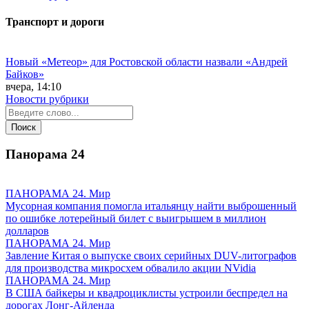
Транспорт и дороги
Новый «Метеор» для Ростовской области назвали «Андрей
Байков»
вчера, 14:10
Новости рубрики
Панорама
24
ПАНОРАМА 24. Мир
Мусорная компания помогла итальянцу найти выброшенный
по ошибке лотерейный билет с выигрышем в миллион
долларов
ПАНОРАМА 24. Мир
Завление Китая о выпуске своих серийных DUV-литографов
для производства микросхем обвалило акции NVidia
ПАНОРАМА 24. Мир
В США байкеры и квадроциклисты устроили беспредел на
дорогах Лонг-Айленда