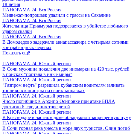
18-летия
ПАНОРАМА 24. Вся Россия
Медвежат-попрошаек удалили с трассы на Сахалине
ПАНОРАМА 24. Вся Россия
Жительница Приамурья подозревается в убийстве любимого
ударом скалки
ПАНОРАМА 24. Вся Россия
В Домодедово задержали авиапассажира с четырьмя сотнями
контрабандных черепах
Показать ещё
ПАНОРАМА 24. Южный регион
В Сочи мужчина покалечил две иномарки на 420 тыс. рублей
в поисках "портала в иные миры"
ПАНОРАМА 24. Южный регион
"Газпром нефть" разрешила кубанским водителям заливать
топливо в канистры на своих заправках
ПАНОРАМА 24. Южный регион
Число погибших в Архипо-Осиповке при атаке БПЛА
достигло 6, среди них трое детей
ПАНОРАМА 24. Южный регион
В Краснодаре в частном доме обнаружили запрещенную пуму
ПАНОРАМА 24. Южный регион
В Сочи горная река унесла в море двух туристов. Один погиб
ПАНОРАМА 24. Южный регион