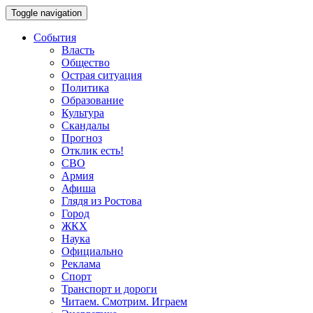
Toggle navigation
События
Власть
Общество
Острая ситуация
Политика
Образование
Культура
Скандалы
Прогноз
Отклик есть!
СВО
Армия
Афиша
Глядя из Ростова
Город
ЖКХ
Наука
Официально
Реклама
Спорт
Транспорт и дороги
Читаем. Смотрим. Играем