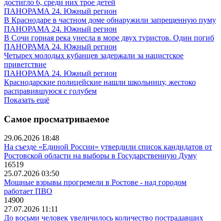
достигло 6, среди них трое детей
ПАНОРАМА 24. Южный регион
В Краснодаре в частном доме обнаружили запрещенную пуму
ПАНОРАМА 24. Южный регион
В Сочи горная река унесла в море двух туристов. Один погиб
ПАНОРАМА 24. Южный регион
Четырех молодых кубанцев задержали за нацистское
приветствие
ПАНОРАМА 24. Южный регион
Краснодарские полицейские нашли школьницу, жестоко
расправившуюся с голубем
Показать ещё
Самое просматриваемое
29.06.2026 18:48
На съезде «Единой России» утвердили список кандидатов от
Ростовской области на выборы в Государственную Думу
16519
25.07.2026 03:50
Мощные взрывы прогремели в Ростове - над городом
работает ПВО
14900
27.07.2026 11:11
До восьми человек увеличилось количество пострадавших