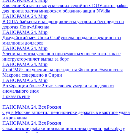
ПАНОРАМА 24. Мир
Завление Китая о выпуске своих серийных DUV-литографов
для производства микросхем обвалило акции NVidia
ПАНОРАМА 24. Мир
В США байкеры и квадроциклисты устроили беспредел на
дорогах Лонг-Айленда
ПАНОРАМА 24. Мир
Джедайский меч Люка Скайуокера продали с аукциона за
миллионы долларов
ПАНОРАМА 24. Мир
Ученица смогла успешно приземлиться после того, как ее
инструктор-пилот выпал за борт
ПАНОРАМА 24. Мир
ИноСМИ: покушение на президента Франции Эмманюэля
Макрона совершено в Сирии
ПАНОРАМА 24. Мир
Во Франции более 2 тыс. человек умерли за неделю от
аномального зноя
Показать ещё
ПАНОРАМА 24. Вся Россия
Суд в Москве запретил пенсионерке держать в квартире удава
и крокодила
ПАНОРАМА 24. Вся Россия
Сахалинские рыбаки поймали полтонны редкой рыбы-фугу,