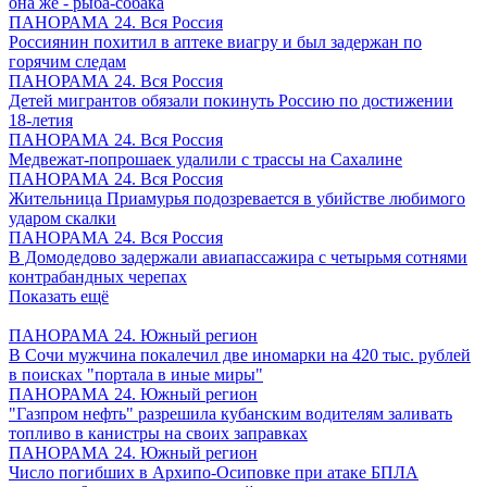
она же - рыба-собака
ПАНОРАМА 24. Вся Россия
Россиянин похитил в аптеке виагру и был задержан по
горячим следам
ПАНОРАМА 24. Вся Россия
Детей мигрантов обязали покинуть Россию по достижении
18-летия
ПАНОРАМА 24. Вся Россия
Медвежат-попрошаек удалили с трассы на Сахалине
ПАНОРАМА 24. Вся Россия
Жительница Приамурья подозревается в убийстве любимого
ударом скалки
ПАНОРАМА 24. Вся Россия
В Домодедово задержали авиапассажира с четырьмя сотнями
контрабандных черепах
Показать ещё
ПАНОРАМА 24. Южный регион
В Сочи мужчина покалечил две иномарки на 420 тыс. рублей
в поисках "портала в иные миры"
ПАНОРАМА 24. Южный регион
"Газпром нефть" разрешила кубанским водителям заливать
топливо в канистры на своих заправках
ПАНОРАМА 24. Южный регион
Число погибших в Архипо-Осиповке при атаке БПЛА