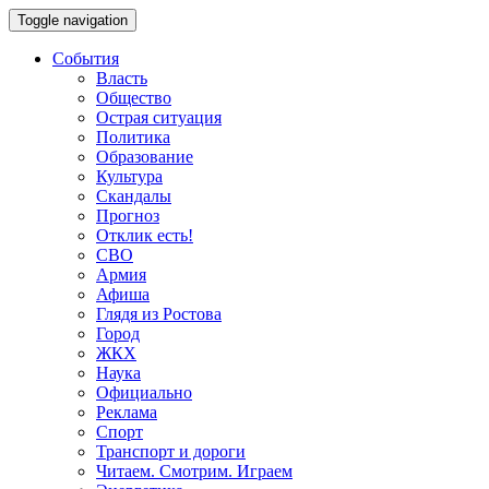
Toggle navigation
События
Власть
Общество
Острая ситуация
Политика
Образование
Культура
Скандалы
Прогноз
Отклик есть!
СВО
Армия
Афиша
Глядя из Ростова
Город
ЖКХ
Наука
Официально
Реклама
Спорт
Транспорт и дороги
Читаем. Смотрим. Играем