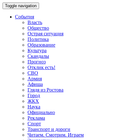
Toggle navigation
События
Власть
Общество
Острая ситуация
Политика
Образование
Культура
Скандалы
Прогноз
Отклик есть!
СВО
Армия
Афиша
Глядя из Ростова
Город
ЖКХ
Наука
Официально
Реклама
Спорт
Транспорт и дороги
Читаем. Смотрим. Играем