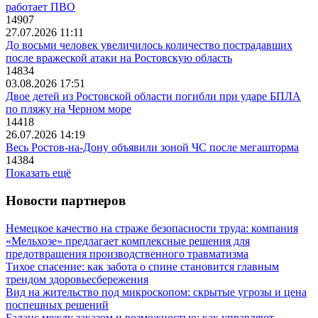
работает ПВО
14907
27.07.2026 11:11
До восьми человек увеличилось количество пострадавших
после вражеской атаки на Ростовскую область
14834
03.08.2026 17:51
Двое детей из Ростовской области погибли при ударе БПЛА
по пляжу на Черном море
14418
26.07.2026 14:19
Весь Ростов-на-Дону объявили зоной ЧС после мегашторма
14384
Показать ещё
Новости партнеров
Немецкое качество на страже безопасности труда: компания
«Мельхозе» предлагает комплексные решения для
предотвращения производственного травматизма
Тихое спасение: как забота о спине становится главным
трендом здоровьесбережения
Вид на жительство под микроскопом: скрытые угрозы и цена
поспешных решений
Баланс между заказом и возможностью: как управляют