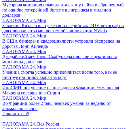
Мусорная компания помогла итальянцу найти выброшенный
по ошибке лотерейный билет с выигрышем в миллион
долларов
ПАНОРАМА 24. Мир
Завление Китая о выпуске своих серийных DUV-литографов
для производства микросхем обвалило акции NVidia
ПАНОРАМА 24. Мир
В США байкеры и квадроциклисты устроили беспредел на
дорогах Лонг-Айленда
ПАНОРАМА 24. Мир
Джедайский меч Люка Скайуокера продали с аукциона за
миллионы долларов
ПАНОРАМА 24. Мир
Ученица смогла успешно приземлиться после того, как ее
инструктор-пилот выпал за борт
ПАНОРАМА 24. Мир
ИноСМИ: покушение на президента Франции Эмманюэля
Макрона совершено в Сирии
ПАНОРАМА 24. Мир
Во Франции более 2 тыс. человек умерли за неделю от
аномального зноя
Показать ещё
ПАНОРАМА 24. Вся Россия