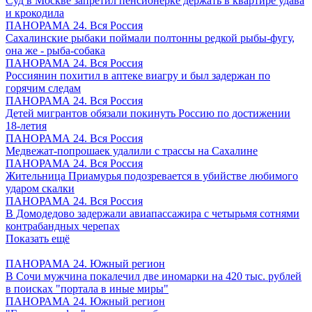
Суд в Москве запретил пенсионерке держать в квартире удава
и крокодила
ПАНОРАМА 24. Вся Россия
Сахалинские рыбаки поймали полтонны редкой рыбы-фугу,
она же - рыба-собака
ПАНОРАМА 24. Вся Россия
Россиянин похитил в аптеке виагру и был задержан по
горячим следам
ПАНОРАМА 24. Вся Россия
Детей мигрантов обязали покинуть Россию по достижении
18-летия
ПАНОРАМА 24. Вся Россия
Медвежат-попрошаек удалили с трассы на Сахалине
ПАНОРАМА 24. Вся Россия
Жительница Приамурья подозревается в убийстве любимого
ударом скалки
ПАНОРАМА 24. Вся Россия
В Домодедово задержали авиапассажира с четырьмя сотнями
контрабандных черепах
Показать ещё
ПАНОРАМА 24. Южный регион
В Сочи мужчина покалечил две иномарки на 420 тыс. рублей
в поисках "портала в иные миры"
ПАНОРАМА 24. Южный регион