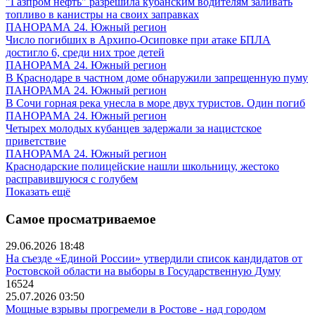
"Газпром нефть" разрешила кубанским водителям заливать
топливо в канистры на своих заправках
ПАНОРАМА 24. Южный регион
Число погибших в Архипо-Осиповке при атаке БПЛА
достигло 6, среди них трое детей
ПАНОРАМА 24. Южный регион
В Краснодаре в частном доме обнаружили запрещенную пуму
ПАНОРАМА 24. Южный регион
В Сочи горная река унесла в море двух туристов. Один погиб
ПАНОРАМА 24. Южный регион
Четырех молодых кубанцев задержали за нацистское
приветствие
ПАНОРАМА 24. Южный регион
Краснодарские полицейские нашли школьницу, жестоко
расправившуюся с голубем
Показать ещё
Самое просматриваемое
29.06.2026 18:48
На съезде «Единой России» утвердили список кандидатов от
Ростовской области на выборы в Государственную Думу
16524
25.07.2026 03:50
Мощные взрывы прогремели в Ростове - над городом