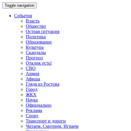
Toggle navigation
События
Власть
Общество
Острая ситуация
Политика
Образование
Культура
Скандалы
Прогноз
Отклик есть!
СВО
Армия
Афиша
Глядя из Ростова
Город
ЖКХ
Наука
Официально
Реклама
Спорт
Транспорт и дороги
Читаем. Смотрим. Играем