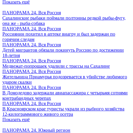
Показать ещё
ПАНОРАМА 24. Вся Россия
Сахалинские рыбаки поймали полтонны редкой рыбы-фугу,
она же - рыба-собака
ПАНОРАМА 24. Вся Россия
Россиянин похитил в аптеке виагру и был задержан по
горячим следам
ПАНОРАМА 24. Вся Россия
Детей мигрантов обязали покинуть Россию по достижении
18-летия
ПАНОРАМА 24. Вся Россия
Медвежат-попрошаек удалили с трассы на Сахалине
ПАНОРАМА 24. Вся Россия
Жительница Приамурья подозревается в убийстве любимого
ударом скалки
ПАНОРАМА 24. Вся Россия
В Домодедово задержали авиапассажира с четырьмя сотнями
контрабандных черепах
ПАНОРАМА 24. Вся Россия
В Красноярском крае туристы украли из рыбного хозяйства
12-килограммового живого осетра
Показать ещё
ПАНОРАМА 24. Южный регион