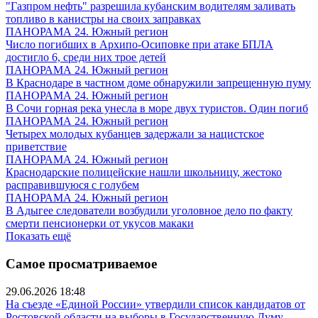
"Газпром нефть" разрешила кубанским водителям заливать
топливо в канистры на своих заправках
ПАНОРАМА 24. Южный регион
Число погибших в Архипо-Осиповке при атаке БПЛА
достигло 6, среди них трое детей
ПАНОРАМА 24. Южный регион
В Краснодаре в частном доме обнаружили запрещенную пуму
ПАНОРАМА 24. Южный регион
В Сочи горная река унесла в море двух туристов. Один погиб
ПАНОРАМА 24. Южный регион
Четырех молодых кубанцев задержали за нацистское
приветствие
ПАНОРАМА 24. Южный регион
Краснодарские полицейские нашли школьницу, жестоко
расправившуюся с голубем
ПАНОРАМА 24. Южный регион
В Адыгее следователи возбудили уголовное дело по факту
смерти пенсионерки от укусов макаки
Показать ещё
Самое просматриваемое
29.06.2026 18:48
На съезде «Единой России» утвердили список кандидатов от
Ростовской области на выборы в Государственную Думу