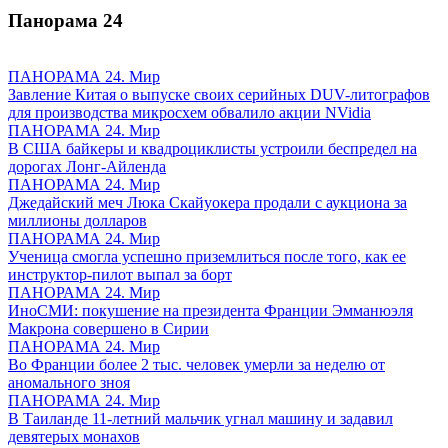
Панорама
24
ПАНОРАМА 24. Мир
Завление Китая о выпуске своих серийных DUV-литографов
для производства микросхем обвалило акции NVidia
ПАНОРАМА 24. Мир
В США байкеры и квадроциклисты устроили беспредел на
дорогах Лонг-Айленда
ПАНОРАМА 24. Мир
Джедайский меч Люка Скайуокера продали с аукциона за
миллионы долларов
ПАНОРАМА 24. Мир
Ученица смогла успешно приземлиться после того, как ее
инструктор-пилот выпал за борт
ПАНОРАМА 24. Мир
ИноСМИ: покушение на президента Франции Эмманюэля
Макрона совершено в Сирии
ПАНОРАМА 24. Мир
Во Франции более 2 тыс. человек умерли за неделю от
аномального зноя
ПАНОРАМА 24. Мир
В Таиланде 11-летний мальчик угнал машину и задавил
девятерых монахов