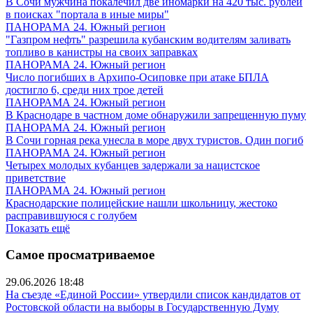
В Сочи мужчина покалечил две иномарки на 420 тыс. рублей
в поисках "портала в иные миры"
ПАНОРАМА 24. Южный регион
"Газпром нефть" разрешила кубанским водителям заливать
топливо в канистры на своих заправках
ПАНОРАМА 24. Южный регион
Число погибших в Архипо-Осиповке при атаке БПЛА
достигло 6, среди них трое детей
ПАНОРАМА 24. Южный регион
В Краснодаре в частном доме обнаружили запрещенную пуму
ПАНОРАМА 24. Южный регион
В Сочи горная река унесла в море двух туристов. Один погиб
ПАНОРАМА 24. Южный регион
Четырех молодых кубанцев задержали за нацистское
приветствие
ПАНОРАМА 24. Южный регион
Краснодарские полицейские нашли школьницу, жестоко
расправившуюся с голубем
Показать ещё
Самое просматриваемое
29.06.2026 18:48
На съезде «Единой России» утвердили список кандидатов от
Ростовской области на выборы в Государственную Думу