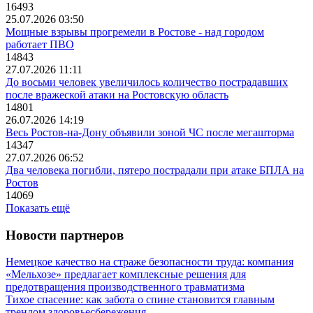
16493
25.07.2026 03:50
Мощные взрывы прогремели в Ростове - над городом
работает ПВО
14843
27.07.2026 11:11
До восьми человек увеличилось количество пострадавших
после вражеской атаки на Ростовскую область
14801
26.07.2026 14:19
Весь Ростов-на-Дону объявили зоной ЧС после мегашторма
14347
27.07.2026 06:52
Два человека погибли, пятеро пострадали при атаке БПЛА на
Ростов
14069
Показать ещё
Новости партнеров
Немецкое качество на страже безопасности труда: компания
«Мельхозе» предлагает комплексные решения для
предотвращения производственного травматизма
Тихое спасение: как забота о спине становится главным
трендом здоровьесбережения