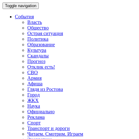
Toggle navigation
События
Власть
Общество
Острая ситуация
Политика
Образование
Культура
Скандалы
Прогноз
Отклик есть!
СВО
Армия
Афиша
Глядя из Ростова
Город
ЖКХ
Наука
Официально
Реклама
Спорт
Транспорт и дороги
Читаем. Смотрим. Играем