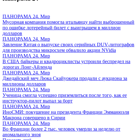
ПАНОРАМА 24. Мир
Мусорная компания помогла итальянцу найти выброшенный
по ошибке лотерейный билет с выигрышем в миллион
долларов
ПАНОРАМА 24. Мир
Завление Китая о выпуске своих серийных DUV-литографов
для производства микросхем обвалило акции NVidia
ПАНОРАМА 24. Мир
В США байкеры и квадроциклисты устроили беспредел на
дорогах Лонг-Айленда
ПАНОРАМА 24. Мир
Джедайский меч Люка Скайуокера продали с аукциона за
миллионы долларов
ПАНОРАМА 24. Мир
Ученица смогла успешно приземлиться после того, как ее
инструктор-пилот выпал за борт
ПАНОРАМА 24. Мир
ИноСМИ: покушение на президента Франции Эмманюэля
Макрона совершено в Сирии
ПАНОРАМА 24. Мир
Во Франции более 2 тыс. человек умерли за неделю от
аномального зноя