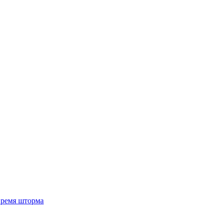
 время шторма