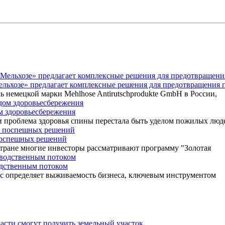
Мельхозе» предлагает комплексные решения для предотвращения 
ь немецкой марки Mehlhose Antirutschprodukte GmbH в России,
ом здоровьесбережения
 проблема здоровья спины перестала быть уделом пожилых люд
 поспешных решений
 стране многие инвесторы рассматривают программу "Золотая
одственным потоком
ос определяет выживаемость бизнеса, ключевым инструментом
асти смогут получить земельный участок