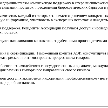
предпринимателям комплексную поддержку в сфере внешнеэконо
анизации поставок, преодолении бюрократических барьеров и 
итетов, каждый из которых занимается решением конкретных з
ую информацию, участвовать в экспертных встречах и находить
 поддержка. Резиденты Ассоциации получают доступ к исследов
 поставок.
ствуют налаживанию контактов с зарубежными производителями
ения и сертификации. Таможенный комитет АЭИ консультирует 
жать рисков и оптимизировать процесс ввоза товаров.
лублении взаимодействия с государственными органами, междун
ля развития импортного направления своего бизнеса.
ями доступ к экспертной информации, профессиональному нет
ународной экспансии.