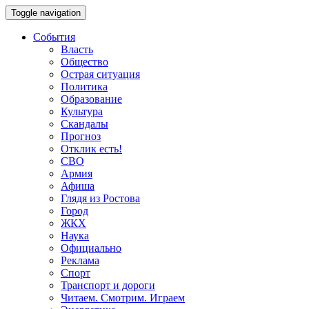
Toggle navigation
События
Власть
Общество
Острая ситуация
Политика
Образование
Культура
Скандалы
Прогноз
Отклик есть!
СВО
Армия
Афиша
Глядя из Ростова
Город
ЖКХ
Наука
Официально
Реклама
Спорт
Транспорт и дороги
Читаем. Смотрим. Играем