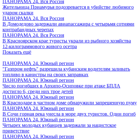
ПАНОРАМА 24. Вся Россия
Жительница Приамурья подозревается в убийстве любимого
ударом скалки
ПАНОРАМА 24. Вся Россия
В Домодедово задержали авиапассажира с четырьмя сотнями
контрабандных черепах
ПАНОРАМА 24. Вся Россия
В Красноярском крае туристы украли из рыбного хозяйства
12-килограммового живого осетра
Показать ещё
ПАНОРАМА 24. Южный регион
"Газпром нефть" разрешила кубанским водителям заливать
топливо в канистры на своих заправках
ПАНОРАМА 24. Южный регион
Число погибших в Архипо-Осиповке при атаке БПЛА
достигло 6, среди них трое детей
ПАНОРАМА 24. Южный регион
В Краснодаре в частном доме обнаружили запрещенную пуму
ПАНОРАМА 24. Южный регион
В Сочи горная река унесла в море двух туристов. Один погиб
ПАНОРАМА 24. Южный регион
Четырех молодых кубанцев задержали за нацистское
приветствие
ПАНОРАМА 24. Южный регион