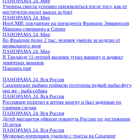
ПАНОРАМА 24. Мир
Ученица смогла успешно приземлиться после того, как ее
инструктор-пилот выпал за борт
ПАНОРАМА 24. Мир
ИноСМИ: покушение на президента Франции Эмманюэля
Макрона совершено в Сирии
ПАНОРАМА 24. Мир
Во Франции более 2 тыс. человек умерли за неделю от
аномального зноя
ПАНОРАМА 24. Мир
В Таиланде 11-летний мальчик угнал машину и задавил
девятерых монахов
Показать ещё
ПАНОРАМА 24. Вся Россия
Сахалинские рыбаки поймали полтонны редкой рыбы-фугу,
она же - рыба-собака
ПАНОРАМА 24. Вся Россия
Россиянин похитил в аптеке виагру и был задержан по
горячим следам
ПАНОРАМА 24. Вся Россия
Детей мигрантов обязали покинуть Россию по достижении
18-летия
ПАНОРАМА 24. Вся Россия
Медвежат-попрошаек удалили с трассы на Сахалине