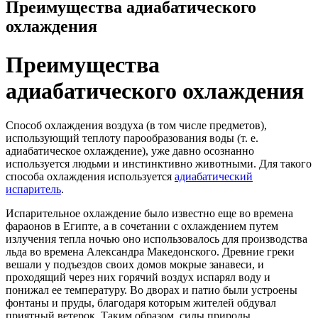
Преимущества адиабатического
охлаждения
Преимущества
адиабатического охлаждения
Способ охлаждения воздуха (в том числе предметов),
использующий теплоту парообразования воды (т. е.
адиабатическое охлаждение), уже давно осознанно
используется людьми и инстинктивно животными. Для такого
способа охлаждения используется
адиабатический
испаритель
.
Испарительное охлаждение было известно еще во времена
фараонов в Египте, а в сочетании с охлаждением путем
излучения тепла ночью оно использовалось для производства
льда во времена Александра Македонского. Древние греки
вешали у подъездов своих домов мокрые занавеси, и
проходящий через них горячий воздух испарял воду и
понижал ее температуру. Во дворах и патио были устроены
фонтаны и пруды, благодаря которым жителей обдувал
приятный ветерок. Таким образом, силы природы