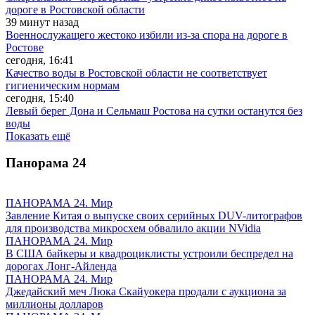
дороге в Ростовской области
39 минут назад
Военнослужащего жестоко избили из-за спора на дороге в
Ростове
сегодня, 16:41
Качество воды в Ростовской области не соответствует
гигиеническим нормам
сегодня, 15:40
Левый берег Дона и Сельмаш Ростова на сутки останутся без
воды
Показать ещё
Панорама
24
ПАНОРАМА 24. Мир
Завление Китая о выпуске своих серийных DUV-литографов
для производства микросхем обвалило акции NVidia
ПАНОРАМА 24. Мир
В США байкеры и квадроциклисты устроили беспредел на
дорогах Лонг-Айленда
ПАНОРАМА 24. Мир
Джедайский меч Люка Скайуокера продали с аукциона за
миллионы долларов