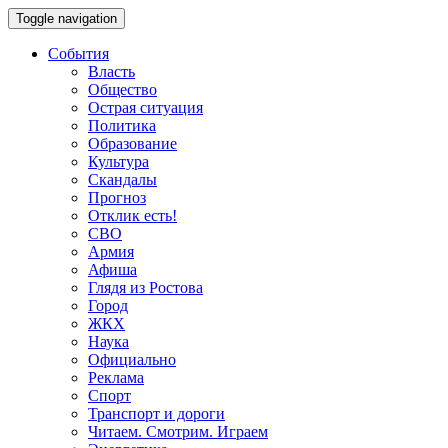
Toggle navigation
События
Власть
Общество
Острая ситуация
Политика
Образование
Культура
Скандалы
Прогноз
Отклик есть!
СВО
Армия
Афиша
Глядя из Ростова
Город
ЖКХ
Наука
Официально
Реклама
Спорт
Транспорт и дороги
Читаем. Смотрим. Играем