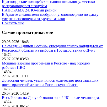
Краснодарские полицейские нашли школьницу, жестоко
расправившуюся с голубем
ПАНОРАМА 24. Южный регион
В Адыгее следователи возбудили уголовное дело по факту
смерти пенсионерки от укусов макаки
Показать ещё
Самое просматриваемое
29.06.2026 18:48
На съезде «Единой России» утвердили список кандидатов от
Ростовской области на выборы в Государственную Думу
16474
25.07.2026 03:50
Мощные взрывы прогремели в Ростове - над городом
работает ПВО
14804
27.07.2026 11:11
До восьми человек увеличилось количество пострадавших
после вражеской атаки на Ростовскую область
14786
26.07.2026 14:19
Весь Ростов-на-Дону объявили зоной ЧС после мегашторма
14324
27.07.2026 06:52