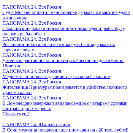
ПАНОРАМА 24. Вся Россия
Суд в Москве запретил пенсионерке держать в квартире удава
и крокодила
ПАНОРАМА 24. Вся Россия
Сахалинские рыбаки поймали полтонны редкой рыбы-фугу,
она же - рыба-собака
ПАНОРАМА 24. Вся Россия
Россиянин похитил в аптеке виагру и был задержан по
горячим следам
ПАНОРАМА 24. Вся Россия
Детей мигрантов обязали покинуть Россию по достижении
18-летия
ПАНОРАМА 24. Вся Россия
Медвежат-попрошаек удалили с трассы на Сахалине
ПАНОРАМА 24. Вся Россия
Жительница Приамурья подозревается в убийстве любимого
ударом скалки
ПАНОРАМА 24. Вся Россия
В Домодедово задержали авиапассажира с четырьмя сотнями
контрабандных черепах
Показать ещё
ПАНОРАМА 24. Южный регион
В Сочи мужчина покалечил две иномарки на 420 тыс. рублей