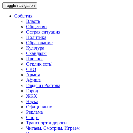
Toggle navigation
События
Власть
Общество
Острая ситуация
Политика
Образование
Культура
Скандалы
Прогноз
Отклик есть!
СВО
Армия
Афиша
Глядя из Ростова
Город
ЖКХ
Наука
Официально
Реклама
Спорт
Транспорт и дороги
Читаем. Смотрим. Играем