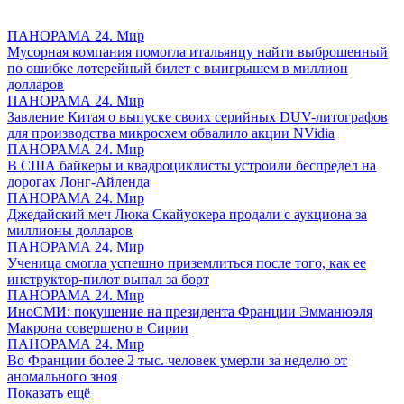
ПАНОРАМА 24. Мир
Мусорная компания помогла итальянцу найти выброшенный
по ошибке лотерейный билет с выигрышем в миллион
долларов
ПАНОРАМА 24. Мир
Завление Китая о выпуске своих серийных DUV-литографов
для производства микросхем обвалило акции NVidia
ПАНОРАМА 24. Мир
В США байкеры и квадроциклисты устроили беспредел на
дорогах Лонг-Айленда
ПАНОРАМА 24. Мир
Джедайский меч Люка Скайуокера продали с аукциона за
миллионы долларов
ПАНОРАМА 24. Мир
Ученица смогла успешно приземлиться после того, как ее
инструктор-пилот выпал за борт
ПАНОРАМА 24. Мир
ИноСМИ: покушение на президента Франции Эмманюэля
Макрона совершено в Сирии
ПАНОРАМА 24. Мир
Во Франции более 2 тыс. человек умерли за неделю от
аномального зноя
Показать ещё