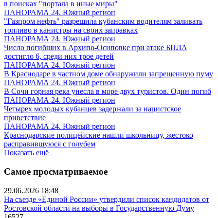
в поисках "портала в иные миры"
ПАНОРАМА 24. Южный регион
"Газпром нефть" разрешила кубанским водителям заливать
топливо в канистры на своих заправках
ПАНОРАМА 24. Южный регион
Число погибших в Архипо-Осиповке при атаке БПЛА
достигло 6, среди них трое детей
ПАНОРАМА 24. Южный регион
В Краснодаре в частном доме обнаружили запрещенную пуму
ПАНОРАМА 24. Южный регион
В Сочи горная река унесла в море двух туристов. Один погиб
ПАНОРАМА 24. Южный регион
Четырех молодых кубанцев задержали за нацистское
приветствие
ПАНОРАМА 24. Южный регион
Краснодарские полицейские нашли школьницу, жестоко
расправившуюся с голубем
Показать ещё
Самое просматриваемое
29.06.2026 18:48
На съезде «Единой России» утвердили список кандидатов от
Ростовской области на выборы в Государственную Думу
16527