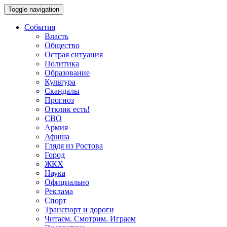
Toggle navigation
События
Власть
Общество
Острая ситуация
Политика
Образование
Культура
Скандалы
Прогноз
Отклик есть!
СВО
Армия
Афиша
Глядя из Ростова
Город
ЖКХ
Наука
Официально
Реклама
Спорт
Транспорт и дороги
Читаем. Смотрим. Играем