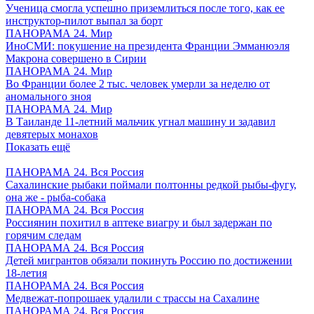
Ученица смогла успешно приземлиться после того, как ее
инструктор-пилот выпал за борт
ПАНОРАМА 24. Мир
ИноСМИ: покушение на президента Франции Эмманюэля
Макрона совершено в Сирии
ПАНОРАМА 24. Мир
Во Франции более 2 тыс. человек умерли за неделю от
аномального зноя
ПАНОРАМА 24. Мир
В Таиланде 11-летний мальчик угнал машину и задавил
девятерых монахов
Показать ещё
ПАНОРАМА 24. Вся Россия
Сахалинские рыбаки поймали полтонны редкой рыбы-фугу,
она же - рыба-собака
ПАНОРАМА 24. Вся Россия
Россиянин похитил в аптеке виагру и был задержан по
горячим следам
ПАНОРАМА 24. Вся Россия
Детей мигрантов обязали покинуть Россию по достижении
18-летия
ПАНОРАМА 24. Вся Россия
Медвежат-попрошаек удалили с трассы на Сахалине
ПАНОРАМА 24. Вся Россия