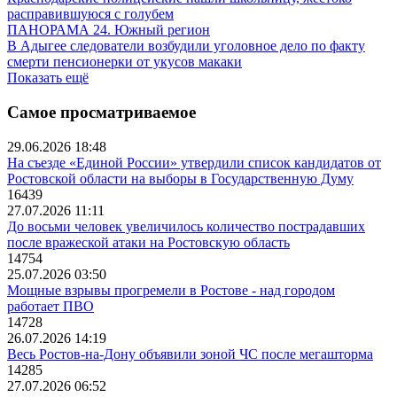
расправившуюся с голубем
ПАНОРАМА 24. Южный регион
В Адыгее следователи возбудили уголовное дело по факту
смерти пенсионерки от укусов макаки
Показать ещё
Самое просматриваемое
29.06.2026 18:48
На съезде «Единой России» утвердили список кандидатов от
Ростовской области на выборы в Государственную Думу
16439
27.07.2026 11:11
До восьми человек увеличилось количество пострадавших
после вражеской атаки на Ростовскую область
14754
25.07.2026 03:50
Мощные взрывы прогремели в Ростове - над городом
работает ПВО
14728
26.07.2026 14:19
Весь Ростов-на-Дону объявили зоной ЧС после мегашторма
14285
27.07.2026 06:52