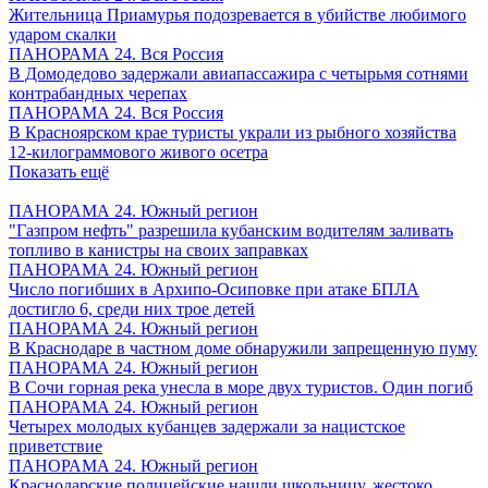
Жительница Приамурья подозревается в убийстве любимого
ударом скалки
ПАНОРАМА 24. Вся Россия
В Домодедово задержали авиапассажира с четырьмя сотнями
контрабандных черепах
ПАНОРАМА 24. Вся Россия
В Красноярском крае туристы украли из рыбного хозяйства
12-килограммового живого осетра
Показать ещё
ПАНОРАМА 24. Южный регион
"Газпром нефть" разрешила кубанским водителям заливать
топливо в канистры на своих заправках
ПАНОРАМА 24. Южный регион
Число погибших в Архипо-Осиповке при атаке БПЛА
достигло 6, среди них трое детей
ПАНОРАМА 24. Южный регион
В Краснодаре в частном доме обнаружили запрещенную пуму
ПАНОРАМА 24. Южный регион
В Сочи горная река унесла в море двух туристов. Один погиб
ПАНОРАМА 24. Южный регион
Четырех молодых кубанцев задержали за нацистское
приветствие
ПАНОРАМА 24. Южный регион
Краснодарские полицейские нашли школьницу, жестоко