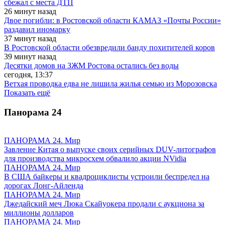
сбежал с места ДТП
26 минут назад
Двое погибли: в Ростовской области КАМАЗ «Почты России»
раздавил иномарку
37 минут назад
В Ростовской области обезвредили банду похитителей коров
39 минут назад
Десятки домов на ЗЖМ Ростова остались без воды
сегодня, 13:37
Ветхая проводка едва не лишила жилья семью из Морозовска
Показать ещё
Панорама
24
ПАНОРАМА 24. Мир
Завление Китая о выпуске своих серийных DUV-литографов
для производства микросхем обвалило акции NVidia
ПАНОРАМА 24. Мир
В США байкеры и квадроциклисты устроили беспредел на
дорогах Лонг-Айленда
ПАНОРАМА 24. Мир
Джедайский меч Люка Скайуокера продали с аукциона за
миллионы долларов
ПАНОРАМА 24. Мир