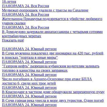
18-летия
ПАНОРАМА 24. Вся Россия
Медвежат-попрошаек удалили с трассы на Сахалине
ПАНОРАМА 24. Вся Россия
Жительница Приамурья подозревается в убийстве любимого
ударом скалки
ПАНОРАМА 24. Вся Россия
В Домодедово задержали авиапассажира с четырьмя сотнями
контрабандных черепах
Показать ещё
ПАНОРАМА 24. Южный регион
В Сочи мужчина покалечил две иномарки на 420 тыс. рублей
в поисках "портала в иные миры"
ПАНОРАМА 24. Южный регион
"Газпром нефть" разрешила кубанским водителям заливать
топливо в канистры на своих заправках
ПАНОРАМА 24. Южный регион
Число погибших в Архипо-Осиповке при атаке БПЛА
достигло 6, среди них трое детей
ПАНОРАМА 24. Южный регион
В Краснодаре в частном доме обнаружили запрещенную пуму
ПАНОРАМА 24. Южный регион
В Сочи горная река унесла в море двух туристов. Один погиб
ПАНОРАМА 24. Южный регион