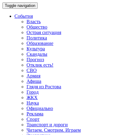
Toggle navigation
События
Власть
Общество
Острая ситуация
Политика
Образование
Культура
Скандалы
Прогноз
Отклик есть!
СВО
Армия
Афиша
Глядя из Ростова
Город
ЖКХ
Наука
Официально
Реклама
Спорт
Транспорт и дороги
Читаем. Смотрим. Играем