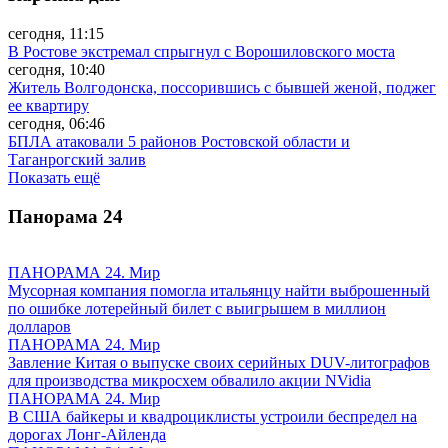
сегодня, 11:15
В Ростове экстремал спрыгнул с Ворошиловского моста
сегодня, 10:40
Житель Волгодонска, поссорившись с бывшей женой, поджег
ее квартиру
сегодня, 06:46
БПЛА атаковали 5 районов Ростовской области и
Таганрогский залив
Показать ещё
Панорама
24
ПАНОРАМА 24. Мир
Мусорная компания помогла итальянцу найти выброшенный
по ошибке лотерейный билет с выигрышем в миллион
долларов
ПАНОРАМА 24. Мир
Завление Китая о выпуске своих серийных DUV-литографов
для производства микросхем обвалило акции NVidia
ПАНОРАМА 24. Мир
В США байкеры и квадроциклисты устроили беспредел на
дорогах Лонг-Айленда