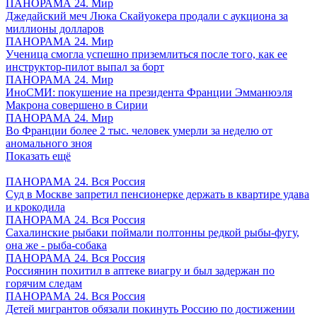
ПАНОРАМА 24. Мир
Джедайский меч Люка Скайуокера продали с аукциона за
миллионы долларов
ПАНОРАМА 24. Мир
Ученица смогла успешно приземлиться после того, как ее
инструктор-пилот выпал за борт
ПАНОРАМА 24. Мир
ИноСМИ: покушение на президента Франции Эмманюэля
Макрона совершено в Сирии
ПАНОРАМА 24. Мир
Во Франции более 2 тыс. человек умерли за неделю от
аномального зноя
Показать ещё
ПАНОРАМА 24. Вся Россия
Суд в Москве запретил пенсионерке держать в квартире удава
и крокодила
ПАНОРАМА 24. Вся Россия
Сахалинские рыбаки поймали полтонны редкой рыбы-фугу,
она же - рыба-собака
ПАНОРАМА 24. Вся Россия
Россиянин похитил в аптеке виагру и был задержан по
горячим следам
ПАНОРАМА 24. Вся Россия
Детей мигрантов обязали покинуть Россию по достижении