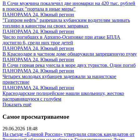
В Сочи мужчина покалечил две иномарки на 420 тыс. рублей
в поисках "портала в иные миры"
ПАНОРАМА 24. Южный регион
"Газпром нефть" разрешила кубанским водителям заливать
топливо в канистры на своих заправках
ПАНОРАМА 24. Южный регион
Число погибших в Архипо-Осиповке при атаке БПЛА
достигло 6, среди них трое детей
ПАНОРАМА 24. Южный регион
В Краснодаре в частном доме обнаружили запрещенную пуму
ПАНОРАМА 24. Южный регион
В Сочи горная река унесла в море двух туристов. Один погиб
ПАНОРАМА 24. Южный регион
Четырех молодых кубанцев задержали за нацистское
приветствие
ПАНОРАМА 24. Южный регион
Краснодарские полицейские нашли школьницу, жестоко
расправившуюся с голубем
Показать ещё
Самое просматриваемое
29.06.2026 18:48
На съезде «Единой России» утвердили список кандидатов от
Ростовской области на выборы в Государственную Думу