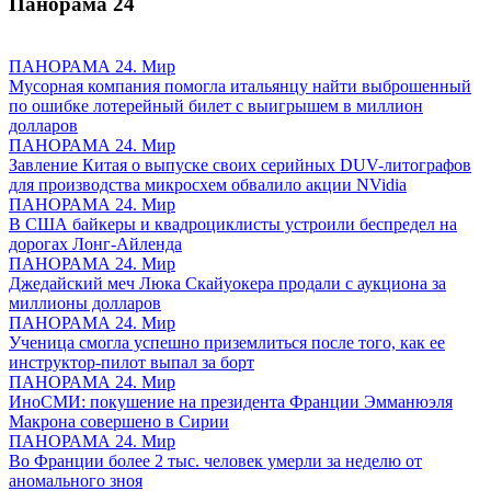
Панорама
24
ПАНОРАМА 24. Мир
Мусорная компания помогла итальянцу найти выброшенный
по ошибке лотерейный билет с выигрышем в миллион
долларов
ПАНОРАМА 24. Мир
Завление Китая о выпуске своих серийных DUV-литографов
для производства микросхем обвалило акции NVidia
ПАНОРАМА 24. Мир
В США байкеры и квадроциклисты устроили беспредел на
дорогах Лонг-Айленда
ПАНОРАМА 24. Мир
Джедайский меч Люка Скайуокера продали с аукциона за
миллионы долларов
ПАНОРАМА 24. Мир
Ученица смогла успешно приземлиться после того, как ее
инструктор-пилот выпал за борт
ПАНОРАМА 24. Мир
ИноСМИ: покушение на президента Франции Эмманюэля
Макрона совершено в Сирии
ПАНОРАМА 24. Мир
Во Франции более 2 тыс. человек умерли за неделю от
аномального зноя