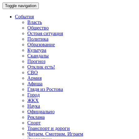
Toggle navigation
События
Власть
Общество
Острая ситуация
Политика
Образование
Культура
Скандалы
Прогноз
Отклик есть!
СВО
Армия
Афиша
Глядя из Ростова
Город
ЖКХ
Наука
Официально
Реклама
Спорт
Транспорт и дороги
Читаем. Смотрим. Играем