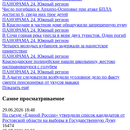
ПАНОРАМА 24. Южный регион
Число погибших в Архипо-Осиповке при атаке БПЛА
достигло 6, среди них трое детей
ПАНОРАМА 24. Южный регион
В Краснодаре в частном доме обнаружили запрещенную пуму
ПАНОРАМА 24. Южный регион
В Сочи горная река унесла в море двух туристов. Один погиб
ПАНОРАМА 24. Южный регион
Четырех молодых кубанцев задержали за нацистское
приветствие
ПАНОРАМА 24. Южный регион
Краснодарские полицейские нашли школьницу, жестоко
расправившуюся с голубем
ПАНОРАМА 24. Южный регион
В Адыгее следователи возбудили уголовное дело по факту
смерти пенсионерки от укусов макаки
Показать ещё
Самое просматриваемое
29.06.2026 18:48
На съезде «Единой России» утвердили список кандидатов от
Ростовской области на выборы в Государственную Думу
16474