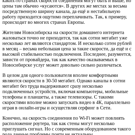
каких-то странах скорости соединения могут быть и выше, но
цены там обычно «кусаются». В других же местах за весьма
посредственную ширину канала, да ещё и нестабильную
работу приходится ощутимо переплачивать. Так, к примеру,
происходит во многих странах Европы.
Жителям Новосибирска на скорости домашнего интернета
жаловаться точно не приходится, так как сотни мегабит уже
несколько лет являются стандартом. И несколько сотен рублей
в месяц – весьма небольшая цена за такие скорости, да ещё и с
высокой стабильностью подключения. Последнее, разумеется,
зависти от провайдера, так как качество оказываемых в
Новосибирске услуг может довольно сильно различаться.
В целом для одного пользователя вполне комфортными
являются скорости в 30-50 мегабит. Однако каналы в сотни
мегабит без труда выдерживают сразу несколько
подключенных устройств, включая компьютеры, мобильные
телефоны и планшеты, а также телевизоры. С такими
скоростями вполне можно запускать видео в 4К, параллельно
играя в онлайн-игры и осуществляя серфинг в Сети.
Конечно, на скорость соединения по Wi-Fi может повлиять
расположение роутера, так как стены могут несколько
приглушать сигнал. Но с современным оборудованием такого
рода данные проблемы почти не актуальны.