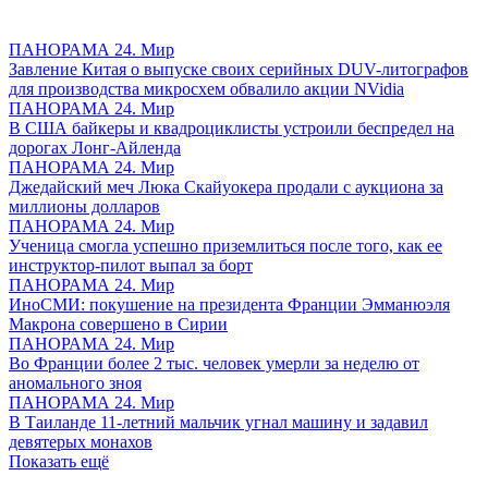
ПАНОРАМА 24. Мир
Завление Китая о выпуске своих серийных DUV-литографов
для производства микросхем обвалило акции NVidia
ПАНОРАМА 24. Мир
В США байкеры и квадроциклисты устроили беспредел на
дорогах Лонг-Айленда
ПАНОРАМА 24. Мир
Джедайский меч Люка Скайуокера продали с аукциона за
миллионы долларов
ПАНОРАМА 24. Мир
Ученица смогла успешно приземлиться после того, как ее
инструктор-пилот выпал за борт
ПАНОРАМА 24. Мир
ИноСМИ: покушение на президента Франции Эмманюэля
Макрона совершено в Сирии
ПАНОРАМА 24. Мир
Во Франции более 2 тыс. человек умерли за неделю от
аномального зноя
ПАНОРАМА 24. Мир
В Таиланде 11-летний мальчик угнал машину и задавил
девятерых монахов
Показать ещё