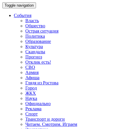
Toggle navigation
События
Власть
Общество
Острая ситуация
Политика
Образование
Культура
Скандалы
Прогноз
Отклик есть!
СВО
Армия
Афиша
Глядя из Ростова
Город
ЖКХ
Наука
Официально
Реклама
Спорт
Транспорт и дороги
Читаем. Смотрим. Играем