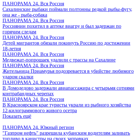
ПАНОРАМА 24. Вся Россия
Сахалинские рыбаки поймали полтонны редкой рыбы-фугу,
она же - рыба-собака
ПАНОРАМА 24. Вся Россия
Россиянин похитил в аптеке виагру и был задержан по
горячим следам
ПАНОРАМА 24. Вся Россия
Детей мигрантов обязали покинуть Россию по достижении
18-летия
ПАНОРАМА 24. Вся Россия
Медвежат-попрошаек удалили с трассы на Сахалине
ПАНОРАМА 24. Вся Россия
Жительница Приамурья подозревается в убийстве любимого
ударом скалки
ПАНОРАМА 24. Вся Россия
В Домодедово задержали авиапассажира с четырьмя сотнями
контрабандных черепах
ПАНОРАМА 24. Вся Россия
В Красноярском крае туристы украли из рыбного хозяйства
12-килограммового живого осетра
Показать ещё
ПАНОРАМА 24. Южный регион
"Газпром нефть" разрешила кубанским водителям заливать
топливо в канистры на своих заправках