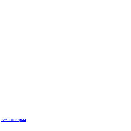
 время шторма