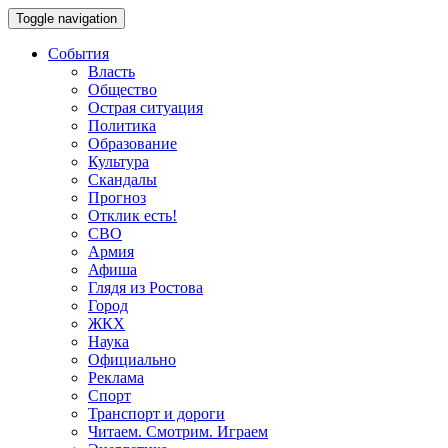
Toggle navigation
События
Власть
Общество
Острая ситуация
Политика
Образование
Культура
Скандалы
Прогноз
Отклик есть!
СВО
Армия
Афиша
Глядя из Ростова
Город
ЖКХ
Наука
Официально
Реклама
Спорт
Транспорт и дороги
Читаем. Смотрим. Играем