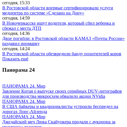
сегодня, 15:33
В Ростовской области впервые сертифицировали услуги
медцентра по системе «Сделано на Дону»
сегодня, 14:59
В Новочеркасске ищут водителя, который сбил ребенка и
сбежал с места ДТП
сегодня, 14:36
Двое погибли: в Ростовской области КАМАЗ «Почты России»
раздавил иномарку
сегодня, 14:24
В Ростовской области обезвредили банду похитителей коров
Показать ещё
Панорама
24
ПАНОРАМА 24. Мир
Завление Китая о выпуске своих серийных DUV-литографов
для производства микросхем обвалило акции NVidia
ПАНОРАМА 24. Мир
В США байкеры и квадроциклисты устроили беспредел на
дорогах Лонг-Айленда
ПАНОРАМА 24. Мир
Джедайский меч Люка Скайуокера продали с аукциона за
миллионы долларов