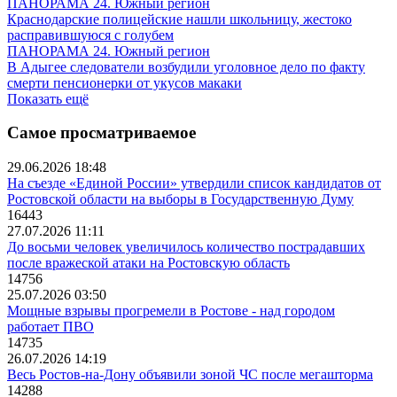
ПАНОРАМА 24. Южный регион
Краснодарские полицейские нашли школьницу, жестоко
расправившуюся с голубем
ПАНОРАМА 24. Южный регион
В Адыгее следователи возбудили уголовное дело по факту
смерти пенсионерки от укусов макаки
Показать ещё
Самое просматриваемое
29.06.2026 18:48
На съезде «Единой России» утвердили список кандидатов от
Ростовской области на выборы в Государственную Думу
16443
27.07.2026 11:11
До восьми человек увеличилось количество пострадавших
после вражеской атаки на Ростовскую область
14756
25.07.2026 03:50
Мощные взрывы прогремели в Ростове - над городом
работает ПВО
14735
26.07.2026 14:19
Весь Ростов-на-Дону объявили зоной ЧС после мегашторма
14288