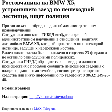
Ростовчанина на BMW X5,
устроившего заезд по пешеходной
лестнице, ищет полиция
Против лихача возбуждено дело об административном
правонарушении
Сотрудники донского ГИБДД возбудили дело об
административном нарушении в отношении водителя
автомобиля BMW-X5, который прокатился по пешеходной
лестнице, ведущей к набережной Ростова.
Видео лихого заезда было выложено в соцсетях 23 февраля и
не оставило равнодушными полицейских.
Сотрудники ГИБДД обращаются к очевидцам данного
происшествия с просьбой сообщить имеющиеся сведения о
владельце данного автомобиля, госномере транспортного
средства или иную информацию по телефону: 8 (8632) 249-26-
40.
Роман Кравцов
Иллюстрация:
http://vk.com/rostovnadonu
Подпишитесь на нас в
MAX
,
Telegram
.