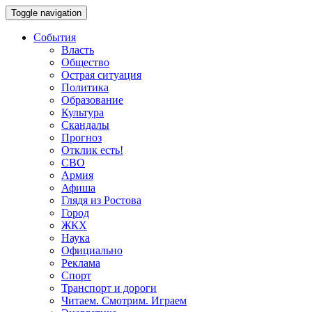
Toggle navigation
События
Власть
Общество
Острая ситуация
Политика
Образование
Культура
Скандалы
Прогноз
Отклик есть!
СВО
Армия
Афиша
Глядя из Ростова
Город
ЖКХ
Наука
Официально
Реклама
Спорт
Транспорт и дороги
Читаем. Смотрим. Играем