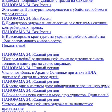
Медвежат-попрошаек удалили с трассы на Сахалине
ПАНОРАМА 24. Вся Россия
Жительница Приамурья подозревается в убийстве любимого
ударом скалки
ПАНОРАМА 24. Вся Россия
В Домодедово задержали авиапассажира с четырьмя сотнями
контрабандных черепах
ПАНОРАМА 24. Вся Россия
В Красноярском крае туристы украли из рыбного хозяйства
12-килограммового живого осетра
Показать ещё
ПАНОРАМА 24. Южный регион
"Газпром нефть" разрешила кубанским водителям заливать
топливо в канистры на своих заправках
ПАНОРАМА 24. Южный регион
Число погибших в Архипо-Осиповке при атаке БПЛА
достигло 6, среди них трое детей
ПАНОРАМА 24. Южный регион
В Краснодаре в частном доме обнаружили запрещенную пуму
ПАНОРАМА 24. Южный регион
В Сочи горная река унесла в море двух туристов. Один погиб
ПАНОРАМА 24. Южный регион
Четырех молодых кубанцев задержали за нацистское
приветствие