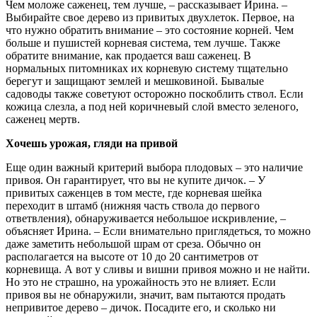
Чем моложе саженец, тем лучше, – рассказывает Ирина. –
Выбирайте свое дерево из привитых двухлеток. Первое, на
что нужно обратить внимание – это состояние корней. Чем
больше и пушистей корневая система, тем лучше. Также
обратите внимание, как продается ваш саженец. В
нормальных питомниках их корневую систему тщательно
берегут и защищают землей и мешковиной. Бывалые
садоводы также советуют осторожно поскоблить ствол. Если
кожица слезла, а под ней коричневый слой вместо зеленого,
саженец мертв.
Хочешь урожая, гляди на привой
Еще один важный критерий выбора плодовых – это наличие
привоя. Он гарантирует, что вы не купите дичок. – У
привитых саженцев в том месте, где корневая шейка
переходит в штамб (нижняя часть ствола до первого
ответвления), обнаруживается небольшое искривление, –
объясняет Ирина. – Если внимательно приглядеться, то можно
даже заметить небольшой шрам от среза. Обычно он
располагается на высоте от 10 до 20 сантиметров от
корневища. А вот у сливы и вишни привоя можно и не найти.
Но это не страшно, на урожайность это не влияет. Если
привоя вы не обнаружили, значит, вам пытаются продать
непривитое дерево – дичок. Посадите его, и сколько ни