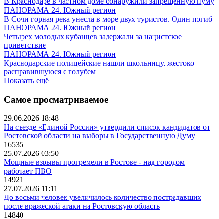
В Краснодаре в частном доме обнаружили запрещенную пуму
ПАНОРАМА 24. Южный регион
В Сочи горная река унесла в море двух туристов. Один погиб
ПАНОРАМА 24. Южный регион
Четырех молодых кубанцев задержали за нацистское
приветствие
ПАНОРАМА 24. Южный регион
Краснодарские полицейские нашли школьницу, жестоко
расправившуюся с голубем
Показать ещё
Самое просматриваемое
29.06.2026 18:48
На съезде «Единой России» утвердили список кандидатов от
Ростовской области на выборы в Государственную Думу
16535
25.07.2026 03:50
Мощные взрывы прогремели в Ростове - над городом
работает ПВО
14921
27.07.2026 11:11
До восьми человек увеличилось количество пострадавших
после вражеской атаки на Ростовскую область
14840