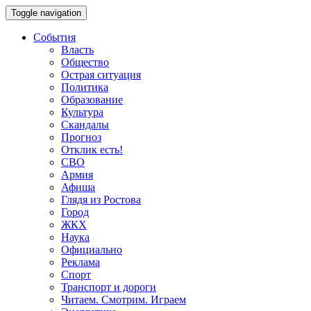
Toggle navigation
События
Власть
Общество
Острая ситуация
Политика
Образование
Культура
Скандалы
Прогноз
Отклик есть!
СВО
Армия
Афиша
Глядя из Ростова
Город
ЖКХ
Наука
Официально
Реклама
Спорт
Транспорт и дороги
Читаем. Смотрим. Играем