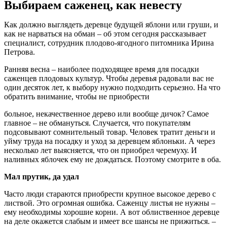
Выбираем саженец, как невесту
Как должно выглядеть деревце будущей яблони или груши, и
как не нарваться на обман – об этом сегодня рассказывает
специалист, сотрудник плодово-ягодного питомника Ирина
Петрова.
Ранняя весна – наиболее подходящее время для посадки
саженцев плодовых культур. Чтобы деревья радовали вас не
один десяток лет, к выбору нужно подходить серьезно. На что
обратить внимание, чтобы не приобрести
больное, некачественное дерево или вообще дичок? Самое
главное – не обмануться. Случается, что покупателям
подсовывают сомнительный товар. Человек тратит деньги и
уйму труда на посадку и уход за деревцем яблоньки. А через
несколько лет выясняется, что он приобрел черемуху. И
наливных яблочек ему не дождаться. Поэтому смотрите в оба.
Мал прутик, да удал
Часто люди стараются приобрести крупное высокое дерево с
листвой. Это огромная ошибка. Саженцу листья не нужны –
ему необходимы хорошие корни. А вот облиственное деревце
на деле окажется слабым и имеет все шансы не прижиться. –