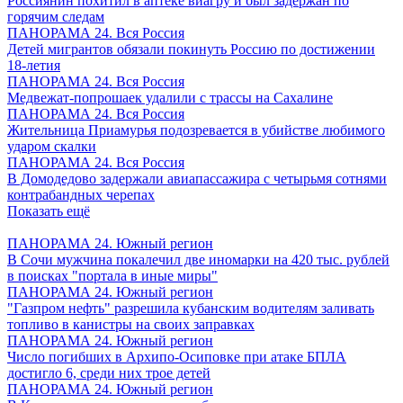
Россиянин похитил в аптеке виагру и был задержан по
горячим следам
ПАНОРАМА 24. Вся Россия
Детей мигрантов обязали покинуть Россию по достижении
18-летия
ПАНОРАМА 24. Вся Россия
Медвежат-попрошаек удалили с трассы на Сахалине
ПАНОРАМА 24. Вся Россия
Жительница Приамурья подозревается в убийстве любимого
ударом скалки
ПАНОРАМА 24. Вся Россия
В Домодедово задержали авиапассажира с четырьмя сотнями
контрабандных черепах
Показать ещё
ПАНОРАМА 24. Южный регион
В Сочи мужчина покалечил две иномарки на 420 тыс. рублей
в поисках "портала в иные миры"
ПАНОРАМА 24. Южный регион
"Газпром нефть" разрешила кубанским водителям заливать
топливо в канистры на своих заправках
ПАНОРАМА 24. Южный регион
Число погибших в Архипо-Осиповке при атаке БПЛА
достигло 6, среди них трое детей
ПАНОРАМА 24. Южный регион