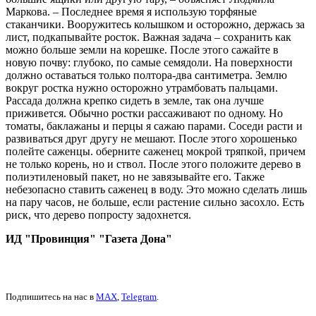
Маркова. – Последнее время я использую торфяные
стаканчики. Вооружитесь колышком и осторожно, держась за
лист, подкапывайте росток. Важная задача – сохранить как
можно больше земли на корешке. После этого сажайте в
новую почву: глубоко, по самые семядоли. На поверхности
должно оставаться только полтора-два сантиметра. Землю
вокруг ростка нужно осторожно утрамбовать пальцами.
Рассада должна крепко сидеть в земле, так она лучше
приживется. Обычно ростки рассаживают по одному. Но
томаты, баклажаны и перцы я сажаю парами. Соседи расти и
развиваться друг другу не мешают. После этого хорошенько
полейте саженцы. оберните саженец мокрой тряпкой, причем
не только корень, но и ствол. После этого положите дерево в
полиэтиленовый пакет, но не завязывайте его. Также
небезопасно ставить саженец в воду. Это можно сделать лишь
на пару часов, не больше, если растение сильно засохло. Есть
риск, что дерево попросту задохнется.
ИД "Провинция" "Газета Дона"
Подпишитесь на нас в
MAX
,
Telegram
.