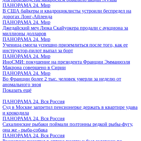
ПАНОРАМА 24. Мир
В США байкеры и квадроциклисты устроили беспредел на
дорогах Лонг-Айленда
ПАНОРАМА 24. Мир
Джедайский меч Люка Скайуокера продали с аукциона за
миллионы долларов
ПАНОРАМА 24. Мир
Ученица смогла успешно приземлиться после того, как ее
инструктор-пилот выпал за борт
ПАНОРАМА 24. Мир
ИноСМИ: покушение на президента Франции Эмманюэля
Макрона совершено в Сирии
ПАНОРАМА 24. Мир
Во Франции более 2 тыс. человек умерли за неделю от
аномального зноя
Показать ещё
ПАНОРАМА 24. Вся Россия
Суд в Москве запретил пенсионерке держать в квартире удава
и крокодила
ПАНОРАМА 24. Вся Россия
Сахалинские рыбаки поймали полтонны редкой рыбы-фугу,
она же - рыба-собака
ПАНОРАМА 24. Вся Россия