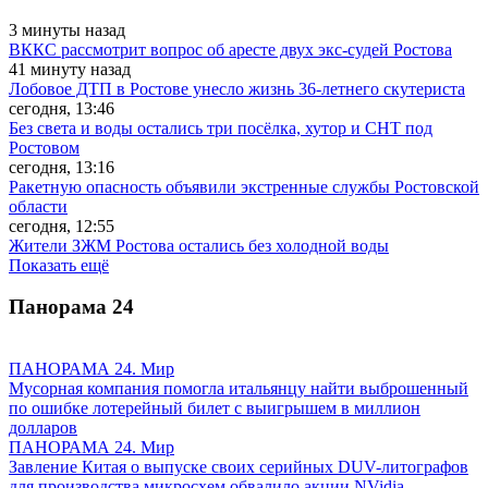
3 минуты назад
ВККС рассмотрит вопрос об аресте двух экс-судей Ростова
41 минуту назад
Лобовое ДТП в Ростове унесло жизнь 36-летнего скутериста
сегодня, 13:46
Без света и воды остались три посёлка, хутор и СНТ под
Ростовом
сегодня, 13:16
Ракетную опасность объявили экстренные службы Ростовской
области
сегодня, 12:55
Жители ЗЖМ Ростова остались без холодной воды
Показать ещё
Панорама
24
ПАНОРАМА 24. Мир
Мусорная компания помогла итальянцу найти выброшенный
по ошибке лотерейный билет с выигрышем в миллион
долларов
ПАНОРАМА 24. Мир
Завление Китая о выпуске своих серийных DUV-литографов
для производства микросхем обвалило акции NVidia