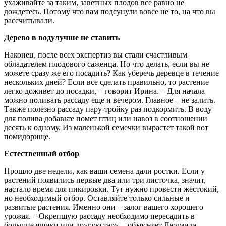
ухаживайте за таким, заветных плодов все равно не
дождетесь. Потому что вам подсунули вовсе не то, на что вы
рассчитывали.
Дерево в водулучше не ставить
Наконец, после всех экспертиз вы стали счастливым
обладателем плодового саженца. Но что делать, если вы не
можете сразу же его посадить? Как уберечь деревце в течение
нескольких дней? Если все сделать правильно, то растение
легко доживет до посадки, – говорит Ирина. – Для начала
можно поливать рассаду еще и вечером. Главное – не залить.
Также полезно рассаду пару-тройку раз подкормить. В воду
для полива добавьте помет птиц или навоз в соотношении
десять к одному. Из маленькой семечки вырастет такой вот
помидорище.
Естественный отбор
Прошло две недели, как ваши семена дали ростки. Если у
растений появились первые два или три листочка, значит,
настало время для пикировки. Тут нужно провести жестокий,
но необходимый отбор. Оставляйте только сильные и
развитые растения. Именно они – залог вашего хорошего
урожая. – Окрепшую рассаду необходимо пересадить в
большие ящики или другую тару, – объясняет Людмила