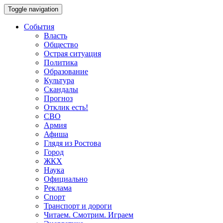
Toggle navigation
События
Власть
Общество
Острая ситуация
Политика
Образование
Культура
Скандалы
Прогноз
Отклик есть!
СВО
Армия
Афиша
Глядя из Ростова
Город
ЖКХ
Наука
Официально
Реклама
Спорт
Транспорт и дороги
Читаем. Смотрим. Играем