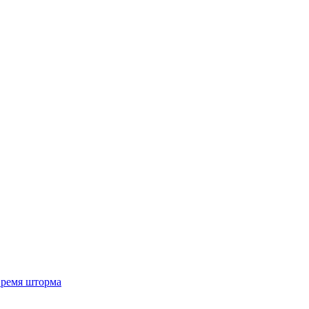
 время шторма