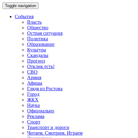
Toggle navigation
События
Власть
Общество
Острая ситуация
Политика
Образование
Культура
Скандалы
Прогноз
Отклик есть!
СВО
Армия
Афиша
Глядя из Ростова
Город
ЖКХ
Наука
Официально
Реклама
Спорт
Транспорт и дороги
Читаем. Смотрим. Играем