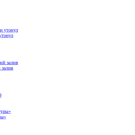
утонул
 залив
ры»