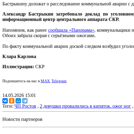
Бастрыкину доложат о расследование коммунальной аварии с д
Александр Бастрыкин затребовало доклад по уголовном
информационный центр центрального аппарата СКР.
Напомним, как ранее
сообщала «Панорама»
, коммунальщики н
Обоих забрала скорая с серьёзными ожогами.
По факту коммунальной аварии доской следком возбудил уголо
Клара Карлова
Иллюстрация:
СКР
Подпишитесь на нас в
MAX
,
Telegram
.
14.05.2026 15:01
Теги:
ЧП Ростов
,
2 девушки провалились в кипяток. ожог ног
Новости партнеров