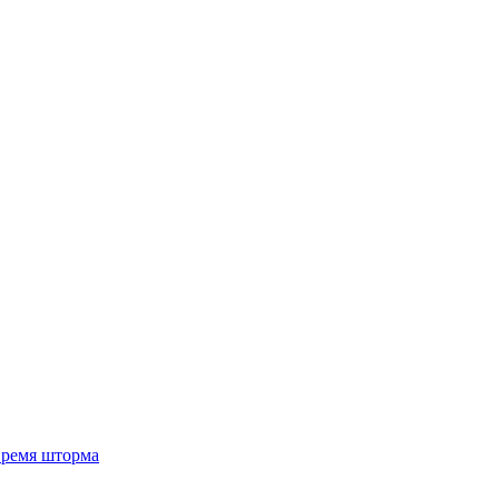
 время шторма