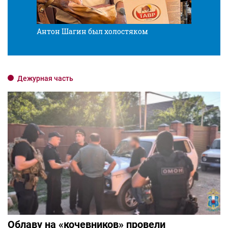
Антон Шагин был холостяком
Разв
Дежурная часть
Облаву на «кочевников» провели