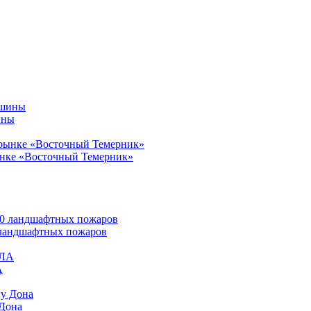
ины
ынке «Восточный Темерник»
0 ландшафтных пожаров
А
 Дона