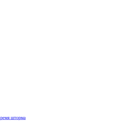
 время шторма