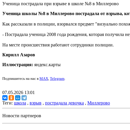
Ученица пострадала при взрыве в школе №8 в Миллерово
Ученица школы №8 в Миллерово пострадала от взрыва, кото
Как рассказали в полиции, взорвался предмет "визуально похо
- Пострадала ученица 2008 года рождения, которая получила 
На месте происшествия работают сотрудники полиции.
Кирилл Азаров
Иллюстрация:
яндекс.карты
Подпишитесь на нас в
MAX
,
Telegram
.
07.05.2026 13:01
Теги:
школа
,
взрыв
,
пострадала девочка
,
Миллерово
Новости партнеров