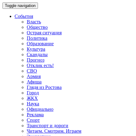
Toggle navigation
События
Власть
Общество
Острая ситуация
Политика
Образование
Культура
Скандалы
Прогноз
Отклик есть!
СВО
Армия
Афиша
Глядя из Ростова
Город
ЖКХ
Наука
Официально
Реклама
Спорт
Транспорт и дороги
Читаем. Смотрим. Играем