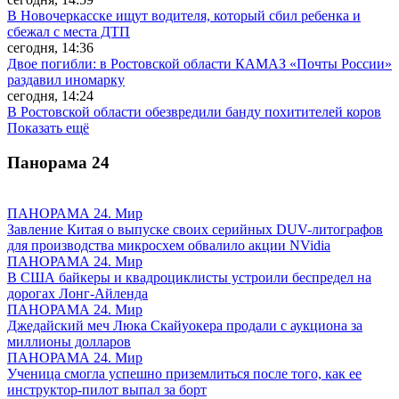
В Новочеркасске ищут водителя, который сбил ребенка и
сбежал с места ДТП
сегодня, 14:36
Двое погибли: в Ростовской области КАМАЗ «Почты России»
раздавил иномарку
сегодня, 14:24
В Ростовской области обезвредили банду похитителей коров
Показать ещё
Панорама
24
ПАНОРАМА 24. Мир
Завление Китая о выпуске своих серийных DUV-литографов
для производства микросхем обвалило акции NVidia
ПАНОРАМА 24. Мир
В США байкеры и квадроциклисты устроили беспредел на
дорогах Лонг-Айленда
ПАНОРАМА 24. Мир
Джедайский меч Люка Скайуокера продали с аукциона за
миллионы долларов
ПАНОРАМА 24. Мир
Ученица смогла успешно приземлиться после того, как ее
инструктор-пилот выпал за борт