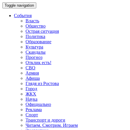
Toggle navigation
События
Власть
Общество
Острая ситуация
Политика
Образование
Культура
Скандалы
Прогноз
Отклик есть!
СВО
Армия
Афиша
Глядя из Ростова
Город
ЖКХ
Наука
Официально
Реклама
Спорт
Транспорт и дороги
Читаем. Смотрим. Играем