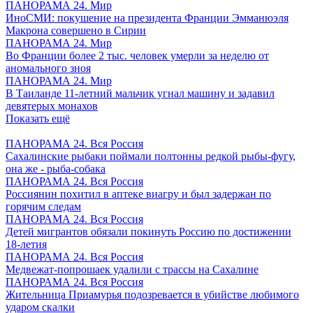
ПАНОРАМА 24. Мир
ИноСМИ: покушение на президента Франции Эмманюэля
Макрона совершено в Сирии
ПАНОРАМА 24. Мир
Во Франции более 2 тыс. человек умерли за неделю от
аномального зноя
ПАНОРАМА 24. Мир
В Таиланде 11-летний мальчик угнал машину и задавил
девятерых монахов
Показать ещё
ПАНОРАМА 24. Вся Россия
Сахалинские рыбаки поймали полтонны редкой рыбы-фугу,
она же - рыба-собака
ПАНОРАМА 24. Вся Россия
Россиянин похитил в аптеке виагру и был задержан по
горячим следам
ПАНОРАМА 24. Вся Россия
Детей мигрантов обязали покинуть Россию по достижении
18-летия
ПАНОРАМА 24. Вся Россия
Медвежат-попрошаек удалили с трассы на Сахалине
ПАНОРАМА 24. Вся Россия
Жительница Приамурья подозревается в убийстве любимого
ударом скалки