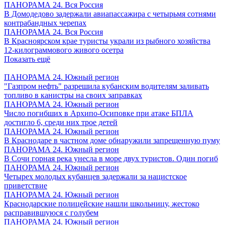
ПАНОРАМА 24. Вся Россия
В Домодедово задержали авиапассажира с четырьмя сотнями
контрабандных черепах
ПАНОРАМА 24. Вся Россия
В Красноярском крае туристы украли из рыбного хозяйства
12-килограммового живого осетра
Показать ещё
ПАНОРАМА 24. Южный регион
"Газпром нефть" разрешила кубанским водителям заливать
топливо в канистры на своих заправках
ПАНОРАМА 24. Южный регион
Число погибших в Архипо-Осиповке при атаке БПЛА
достигло 6, среди них трое детей
ПАНОРАМА 24. Южный регион
В Краснодаре в частном доме обнаружили запрещенную пуму
ПАНОРАМА 24. Южный регион
В Сочи горная река унесла в море двух туристов. Один погиб
ПАНОРАМА 24. Южный регион
Четырех молодых кубанцев задержали за нацистское
приветствие
ПАНОРАМА 24. Южный регион
Краснодарские полицейские нашли школьницу, жестоко
расправившуюся с голубем
ПАНОРАМА 24. Южный регион