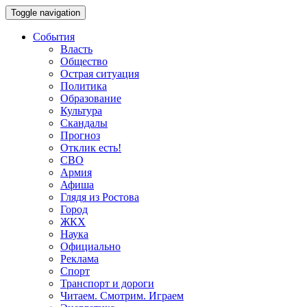
Toggle navigation
События
Власть
Общество
Острая ситуация
Политика
Образование
Культура
Скандалы
Прогноз
Отклик есть!
СВО
Армия
Афиша
Глядя из Ростова
Город
ЖКХ
Наука
Официально
Реклама
Спорт
Транспорт и дороги
Читаем. Смотрим. Играем