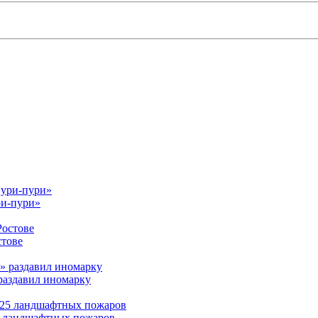
ри-пури»
стове
раздавил иномарку
25 ландшафтных пожаров