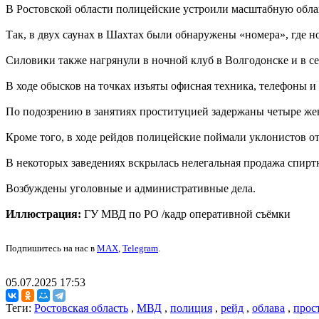
В Ростовской области полицейские устроили масштабную облав
Так, в двух саунах в Шахтах были обнаружены «номера», где 
Силовики также нагрянули в ночной клуб в Волгодонске и в се
В ходе обысков на точках изъяты офисная техника, телефоны и 
По подозрению в занятиях проституцией задержаны четыре ж
Кроме того, в ходе рейдов полицейские поймали уклонистов о
В некоторых заведениях вскрылась нелегальная продажа спирт
Возбуждены уголовные и административные дела.
Иллюстрация:
ГУ МВД по РО /кадр оперативной съёмки
Подпишитесь на нас в
MAX
,
Telegram
.
05.07.2025 17:53
Теги:
Ростовская область
,
МВД
,
полиция
,
рейд
,
облава
,
прос