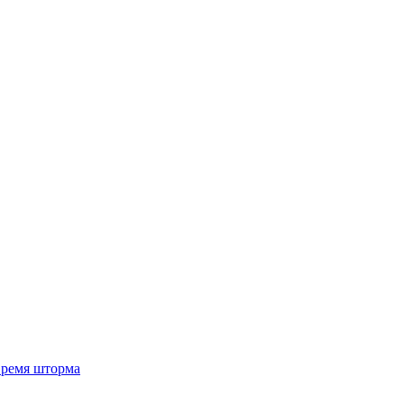
 время шторма