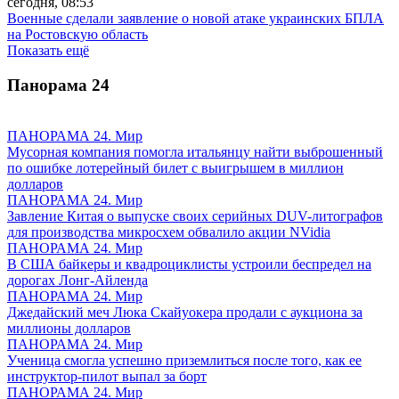
сегодня, 08:53
Военные сделали заявление о новой атаке украинских БПЛА
на Ростовскую область
Показать ещё
Панорама
24
ПАНОРАМА 24. Мир
Мусорная компания помогла итальянцу найти выброшенный
по ошибке лотерейный билет с выигрышем в миллион
долларов
ПАНОРАМА 24. Мир
Завление Китая о выпуске своих серийных DUV-литографов
для производства микросхем обвалило акции NVidia
ПАНОРАМА 24. Мир
В США байкеры и квадроциклисты устроили беспредел на
дорогах Лонг-Айленда
ПАНОРАМА 24. Мир
Джедайский меч Люка Скайуокера продали с аукциона за
миллионы долларов
ПАНОРАМА 24. Мир
Ученица смогла успешно приземлиться после того, как ее
инструктор-пилот выпал за борт
ПАНОРАМА 24. Мир