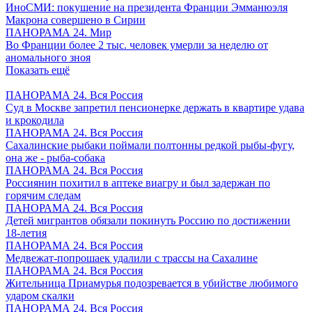
ИноСМИ: покушение на президента Франции Эмманюэля
Макрона совершено в Сирии
ПАНОРАМА 24. Мир
Во Франции более 2 тыс. человек умерли за неделю от
аномального зноя
Показать ещё
ПАНОРАМА 24. Вся Россия
Суд в Москве запретил пенсионерке держать в квартире удава
и крокодила
ПАНОРАМА 24. Вся Россия
Сахалинские рыбаки поймали полтонны редкой рыбы-фугу,
она же - рыба-собака
ПАНОРАМА 24. Вся Россия
Россиянин похитил в аптеке виагру и был задержан по
горячим следам
ПАНОРАМА 24. Вся Россия
Детей мигрантов обязали покинуть Россию по достижении
18-летия
ПАНОРАМА 24. Вся Россия
Медвежат-попрошаек удалили с трассы на Сахалине
ПАНОРАМА 24. Вся Россия
Жительница Приамурья подозревается в убийстве любимого
ударом скалки
ПАНОРАМА 24. Вся Россия