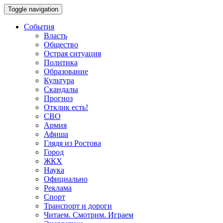
Toggle navigation
События
Власть
Общество
Острая ситуация
Политика
Образование
Культура
Скандалы
Прогноз
Отклик есть!
СВО
Армия
Афиша
Глядя из Ростова
Город
ЖКХ
Наука
Официально
Реклама
Спорт
Транспорт и дороги
Читаем. Смотрим. Играем