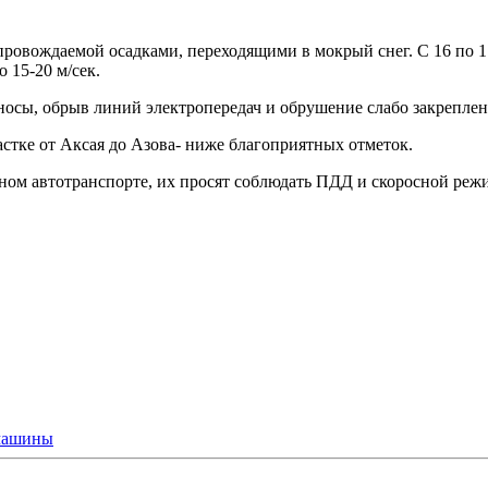
провождаемой осадками, переходящими в мокрый снег. С 16 по 1
 15-20 м/сек.
носы, обрыв линий электропередач и обрушение слабо закреплен
частке от Аксая до Азова- ниже благоприятных отметок.
чном автотранспорте, их просят соблюдать ПДД и скоросной реж
машины