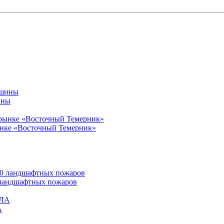
ины
ынке «Восточный Темерник»
0 ландшафтных пожаров
А