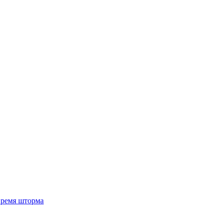
 время шторма