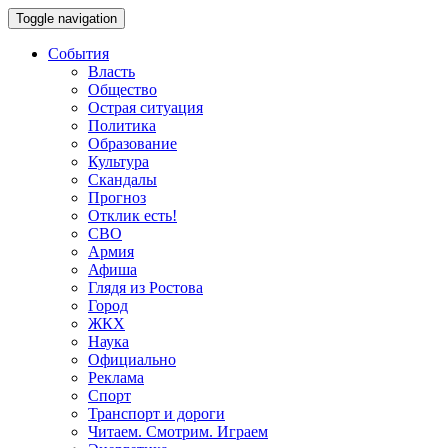
Toggle navigation
События
Власть
Общество
Острая ситуация
Политика
Образование
Культура
Скандалы
Прогноз
Отклик есть!
СВО
Армия
Афиша
Глядя из Ростова
Город
ЖКХ
Наука
Официально
Реклама
Спорт
Транспорт и дороги
Читаем. Смотрим. Играем