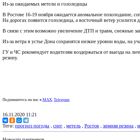
Из-за ожидаемых метели и гололедицы
В Ростове 16-19 ноября ожидается аномальное похолодание, со
На дорогах появится гололедица, а восточный ветер усилится до
В связи с этим возможно увеличение ДТП и травм, снежные за
Из-за ветра в устье Дона сохранятся низкие уровни воды, на у
ГУ и ЧС рекомендует водителям воздержаться от выезда на ли
резину.
Подпишитесь на нас в
MAX
,
Telegram
.
16.11.2020 11:21
Теги:
прогноз погоды
,
снег
,
метель
,
Ростов
,
зимняя резина
,
Новости партнеров