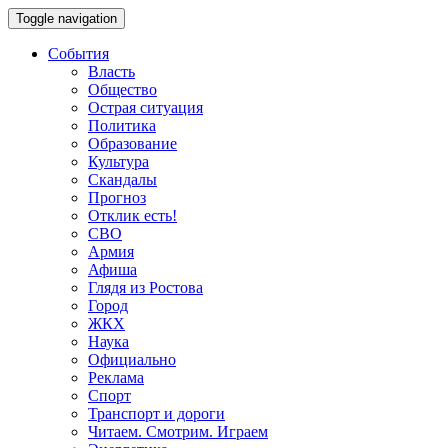
Toggle navigation
События
Власть
Общество
Острая ситуация
Политика
Образование
Культура
Скандалы
Прогноз
Отклик есть!
СВО
Армия
Афиша
Глядя из Ростова
Город
ЖКХ
Наука
Официально
Реклама
Спорт
Транспорт и дороги
Читаем. Смотрим. Играем