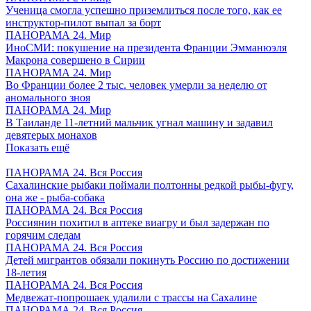
Ученица смогла успешно приземлиться после того, как ее
инструктор-пилот выпал за борт
ПАНОРАМА 24. Мир
ИноСМИ: покушение на президента Франции Эмманюэля
Макрона совершено в Сирии
ПАНОРАМА 24. Мир
Во Франции более 2 тыс. человек умерли за неделю от
аномального зноя
ПАНОРАМА 24. Мир
В Таиланде 11-летний мальчик угнал машину и задавил
девятерых монахов
Показать ещё
ПАНОРАМА 24. Вся Россия
Сахалинские рыбаки поймали полтонны редкой рыбы-фугу,
она же - рыба-собака
ПАНОРАМА 24. Вся Россия
Россиянин похитил в аптеке виагру и был задержан по
горячим следам
ПАНОРАМА 24. Вся Россия
Детей мигрантов обязали покинуть Россию по достижении
18-летия
ПАНОРАМА 24. Вся Россия
Медвежат-попрошаек удалили с трассы на Сахалине
ПАНОРАМА 24. Вся Россия