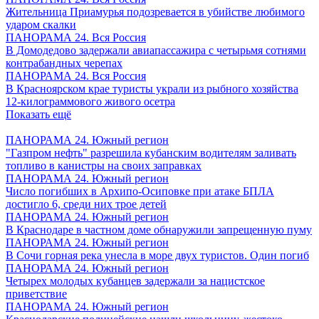
Жительница Приамурья подозревается в убийстве любимого
ударом скалки
ПАНОРАМА 24. Вся Россия
В Домодедово задержали авиапассажира с четырьмя сотнями
контрабандных черепах
ПАНОРАМА 24. Вся Россия
В Красноярском крае туристы украли из рыбного хозяйства
12-килограммового живого осетра
Показать ещё
ПАНОРАМА 24. Южный регион
"Газпром нефть" разрешила кубанским водителям заливать
топливо в канистры на своих заправках
ПАНОРАМА 24. Южный регион
Число погибших в Архипо-Осиповке при атаке БПЛА
достигло 6, среди них трое детей
ПАНОРАМА 24. Южный регион
В Краснодаре в частном доме обнаружили запрещенную пуму
ПАНОРАМА 24. Южный регион
В Сочи горная река унесла в море двух туристов. Один погиб
ПАНОРАМА 24. Южный регион
Четырех молодых кубанцев задержали за нацистское
приветствие
ПАНОРАМА 24. Южный регион