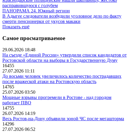
Краснодарские полицейские нашли школьницу, жестоко
расправившуюся с голубем
ПАНОРАМА 24. Южный регион
В Адыгее следователи возбудили уголовное дело по факту
смерти пенсионерки от укусов макаки
Показать ещё
Самое просматриваемое
29.06.2026 18:48
На съезде «Единой России» утвердили список кандидатов от
Ростовской области на выборы в Государственную Думу
16455
27.07.2026 11:11
До восьми человек увеличилось количество пострадавших
после вражеской атаки на Ростовскую область
14765
25.07.2026 03:50
Мощные взрывы прогремели в Ростове - над городом
работает ПВО
14755
26.07.2026 14:19
Весь Ростов-на-Дону объявили зоной ЧС после мегашторма
14296
27.07.2026 06:52