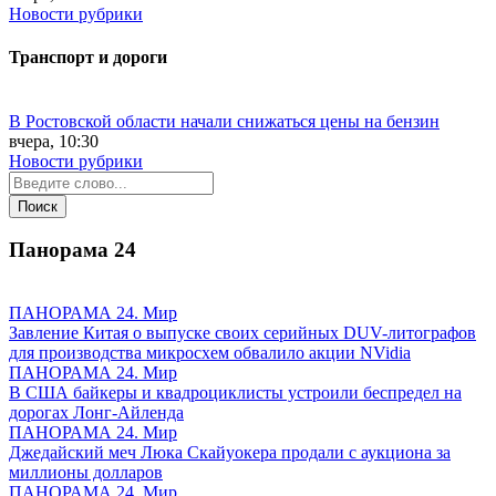
Новости рубрики
Транспорт и дороги
В Ростовской области начали снижаться цены на бензин
вчера, 10:30
Новости рубрики
Панорама
24
ПАНОРАМА 24. Мир
Завление Китая о выпуске своих серийных DUV-литографов
для производства микросхем обвалило акции NVidia
ПАНОРАМА 24. Мир
В США байкеры и квадроциклисты устроили беспредел на
дорогах Лонг-Айленда
ПАНОРАМА 24. Мир
Джедайский меч Люка Скайуокера продали с аукциона за
миллионы долларов
ПАНОРАМА 24. Мир