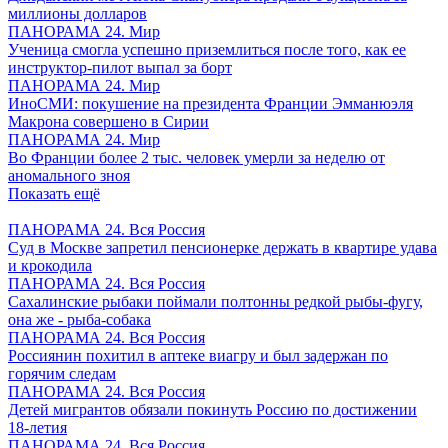
миллионы долларов
ПАНОРАМА 24. Мир
Ученица смогла успешно приземлиться после того, как ее
инструктор-пилот выпал за борт
ПАНОРАМА 24. Мир
ИноСМИ: покушение на президента Франции Эмманюэля
Макрона совершено в Сирии
ПАНОРАМА 24. Мир
Во Франции более 2 тыс. человек умерли за неделю от
аномального зноя
Показать ещё
ПАНОРАМА 24. Вся Россия
Суд в Москве запретил пенсионерке держать в квартире удава
и крокодила
ПАНОРАМА 24. Вся Россия
Сахалинские рыбаки поймали полтонны редкой рыбы-фугу,
она же - рыба-собака
ПАНОРАМА 24. Вся Россия
Россиянин похитил в аптеке виагру и был задержан по
горячим следам
ПАНОРАМА 24. Вся Россия
Детей мигрантов обязали покинуть Россию по достижении
18-летия
ПАНОРАМА 24. Вся Россия