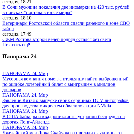
сегодня, 18:21
В Сочи мужчина покалечил две иномарки на 420 тыс. рублей
в поисках "портала в иные миры"
сегодня, 18:10
Ветеринары Ростовской области спасли раненого в зоне СВО
зайца
сегодня, 17:49
СЖМ Ростова второй вечер подряд остался без света
Показать ещё
Панорама
24
ПАНОРАМА 24. Мир
Мусорная компания помогла итальянцу найти выброшенный
по ошибке лотерейный билет с выигрышем в миллион
долларов
ПАНОРАМА 24. Мир
Завление Китая о выпуске своих серийных DUV-литографов
для производства микросхем обвалило акции NVidia
ПАНОРАМА 24. Мир
В США байкеры и квадроциклисты устроили беспредел на
дорогах Лонг-Айленда
ПАНОРАМА 24. Мир
Джедайский меч Люка Скайуокера продали с аукциона за