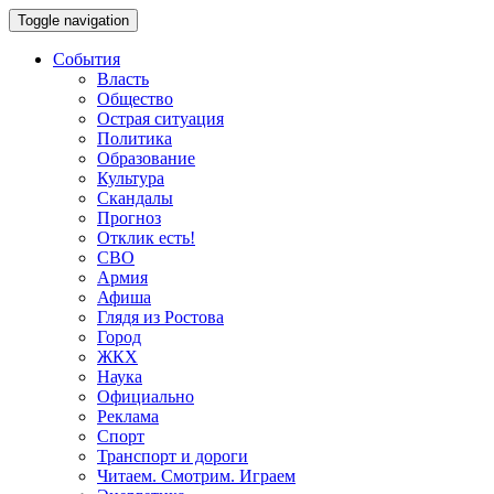
Toggle navigation
События
Власть
Общество
Острая ситуация
Политика
Образование
Культура
Скандалы
Прогноз
Отклик есть!
СВО
Армия
Афиша
Глядя из Ростова
Город
ЖКХ
Наука
Официально
Реклама
Спорт
Транспорт и дороги
Читаем. Смотрим. Играем