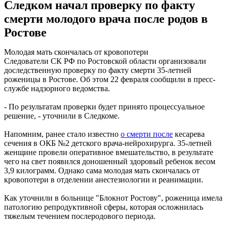
Следком начал проверку по факту
смерти молодого врача после родов в
Ростове
Молодая мать скончалась от кровопотери
Следователи СК РФ по Ростовской области организовали
доследственную проверку по факту смерти 35-летней
роженицы в Ростове. Об этом 22 февраля сообщили в пресс-
службе надзорного ведомства.
- По результатам проверки будет принято процессуальное
решение, - уточнили в Следкоме.
Напомним, ранее стало известно
о смерти после
кесарева
сечения в ОКБ №2 детского врача-нейрохирурга. 35-летней
женщине провели оперативное вмешательство, в результате
чего на свет появился доношенный здоровый ребенок весом
3,9 килограмм. Однако сама молодая мать скончалась от
кровопотери в отделении анестезиологии и реанимации.
Как уточнили в больнице "Блокнот Ростову", роженица имела
патологию репродуктивной сферы, которая осложнилась
тяжелым течением послеродового периода.