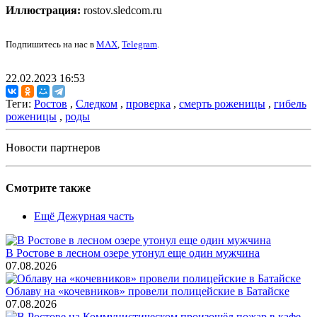
Иллюстрация:
rostov.sledcom.ru
Подпишитесь на нас в
MAX
,
Telegram
.
22.02.2023 16:53
Теги:
Ростов
,
Следком
,
проверка
,
смерть роженицы
,
гибель
роженицы
,
роды
Новости партнеров
Смотрите также
Ещё Дежурная часть
В Ростове в лесном озере утонул еще один мужчина
07.08.2026
Облаву на «кочевников» провели полицейские в Батайске
07.08.2026