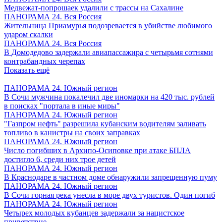
Медвежат-попрошаек удалили с трассы на Сахалине
ПАНОРАМА 24. Вся Россия
Жительница Приамурья подозревается в убийстве любимого
ударом скалки
ПАНОРАМА 24. Вся Россия
В Домодедово задержали авиапассажира с четырьмя сотнями
контрабандных черепах
Показать ещё
ПАНОРАМА 24. Южный регион
В Сочи мужчина покалечил две иномарки на 420 тыс. рублей
в поисках "портала в иные миры"
ПАНОРАМА 24. Южный регион
"Газпром нефть" разрешила кубанским водителям заливать
топливо в канистры на своих заправках
ПАНОРАМА 24. Южный регион
Число погибших в Архипо-Осиповке при атаке БПЛА
достигло 6, среди них трое детей
ПАНОРАМА 24. Южный регион
В Краснодаре в частном доме обнаружили запрещенную пуму
ПАНОРАМА 24. Южный регион
В Сочи горная река унесла в море двух туристов. Один погиб
ПАНОРАМА 24. Южный регион
Четырех молодых кубанцев задержали за нацистское
приветствие