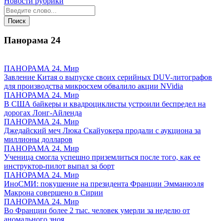
Новости рубрики
Панорама
24
ПАНОРАМА 24. Мир
Завление Китая о выпуске своих серийных DUV-литографов
для производства микросхем обвалило акции NVidia
ПАНОРАМА 24. Мир
В США байкеры и квадроциклисты устроили беспредел на
дорогах Лонг-Айленда
ПАНОРАМА 24. Мир
Джедайский меч Люка Скайуокера продали с аукциона за
миллионы долларов
ПАНОРАМА 24. Мир
Ученица смогла успешно приземлиться после того, как ее
инструктор-пилот выпал за борт
ПАНОРАМА 24. Мир
ИноСМИ: покушение на президента Франции Эмманюэля
Макрона совершено в Сирии
ПАНОРАМА 24. Мир
Во Франции более 2 тыс. человек умерли за неделю от
аномального зноя