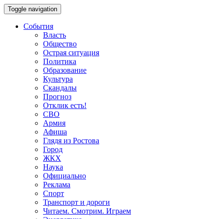
Toggle navigation
События
Власть
Общество
Острая ситуация
Политика
Образование
Культура
Скандалы
Прогноз
Отклик есть!
СВО
Армия
Афиша
Глядя из Ростова
Город
ЖКХ
Наука
Официально
Реклама
Спорт
Транспорт и дороги
Читаем. Смотрим. Играем