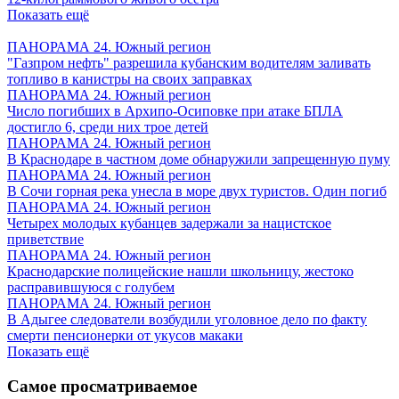
Показать ещё
ПАНОРАМА 24. Южный регион
"Газпром нефть" разрешила кубанским водителям заливать
топливо в канистры на своих заправках
ПАНОРАМА 24. Южный регион
Число погибших в Архипо-Осиповке при атаке БПЛА
достигло 6, среди них трое детей
ПАНОРАМА 24. Южный регион
В Краснодаре в частном доме обнаружили запрещенную пуму
ПАНОРАМА 24. Южный регион
В Сочи горная река унесла в море двух туристов. Один погиб
ПАНОРАМА 24. Южный регион
Четырех молодых кубанцев задержали за нацистское
приветствие
ПАНОРАМА 24. Южный регион
Краснодарские полицейские нашли школьницу, жестоко
расправившуюся с голубем
ПАНОРАМА 24. Южный регион
В Адыгее следователи возбудили уголовное дело по факту
смерти пенсионерки от укусов макаки
Показать ещё
Самое просматриваемое