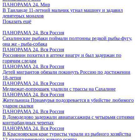
ПАНОРАМА 24. Мир
В Таиланде 11-летний мальчик угнал машину и задавил
девятерых монахов
Показать ещё
ПАНОРАМА 24. Вся Россия
Сахалинские рыбаки поймали полтонны редкой рыбы-фугу,
она же - рыба-собака
ПАНОРАМА 24. Вся Россия
Россиянин похитил в аптеке виагру и был задержан по
горячим следам
ПАНОРАМА 24. Вся Россия
Детей мигрантов обязали покинуть Россию по достижении
18-летия
ПАНОРАМА 24. Вся Россия
Медвежат-попрошаек удалили с трассы на Сахалине
ПАНОРАМА 24. Вся Россия
Жительница Приамурья подозревается в убийстве любимого
ударом скалки
ПАНОРАМА 24. Вся Россия
В Домодедово задержали авиапассажира с четырьмя сотнями
контрабандных черепах
ПАНОРАМА 24. Вся Россия
В Красноярском крае туристы украли из рыбного хозяйства
12-килограммового живого осетра