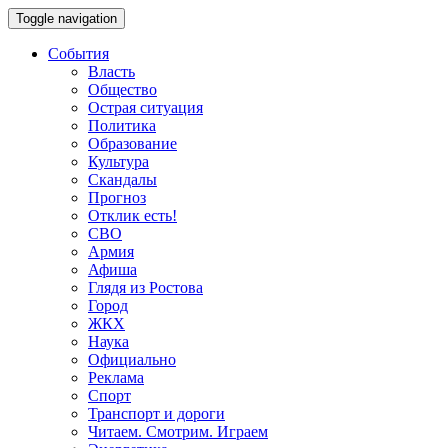
Toggle navigation
События
Власть
Общество
Острая ситуация
Политика
Образование
Культура
Скандалы
Прогноз
Отклик есть!
СВО
Армия
Афиша
Глядя из Ростова
Город
ЖКХ
Наука
Официально
Реклама
Спорт
Транспорт и дороги
Читаем. Смотрим. Играем