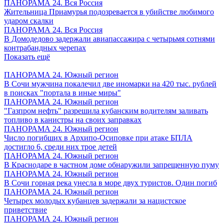
ПАНОРАМА 24. Вся Россия
Жительница Приамурья подозревается в убийстве любимого
ударом скалки
ПАНОРАМА 24. Вся Россия
В Домодедово задержали авиапассажира с четырьмя сотнями
контрабандных черепах
Показать ещё
ПАНОРАМА 24. Южный регион
В Сочи мужчина покалечил две иномарки на 420 тыс. рублей
в поисках "портала в иные миры"
ПАНОРАМА 24. Южный регион
"Газпром нефть" разрешила кубанским водителям заливать
топливо в канистры на своих заправках
ПАНОРАМА 24. Южный регион
Число погибших в Архипо-Осиповке при атаке БПЛА
достигло 6, среди них трое детей
ПАНОРАМА 24. Южный регион
В Краснодаре в частном доме обнаружили запрещенную пуму
ПАНОРАМА 24. Южный регион
В Сочи горная река унесла в море двух туристов. Один погиб
ПАНОРАМА 24. Южный регион
Четырех молодых кубанцев задержали за нацистское
приветствие
ПАНОРАМА 24. Южный регион