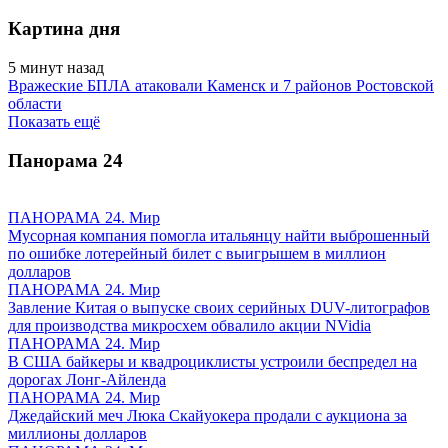
Картина дня
5 минут назад
Вражеские БПЛА атаковали Каменск и 7 районов Ростовской
области
Показать ещё
Панорама
24
ПАНОРАМА 24. Мир
Мусорная компания помогла итальянцу найти выброшенный
по ошибке лотерейный билет с выигрышем в миллион
долларов
ПАНОРАМА 24. Мир
Завление Китая о выпуске своих серийных DUV-литографов
для производства микросхем обвалило акции NVidia
ПАНОРАМА 24. Мир
В США байкеры и квадроциклисты устроили беспредел на
дорогах Лонг-Айленда
ПАНОРАМА 24. Мир
Джедайский меч Люка Скайуокера продали с аукциона за
миллионы долларов