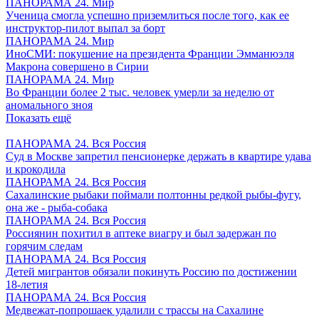
ПАНОРАМА 24. Мир
Ученица смогла успешно приземлиться после того, как ее
инструктор-пилот выпал за борт
ПАНОРАМА 24. Мир
ИноСМИ: покушение на президента Франции Эмманюэля
Макрона совершено в Сирии
ПАНОРАМА 24. Мир
Во Франции более 2 тыс. человек умерли за неделю от
аномального зноя
Показать ещё
ПАНОРАМА 24. Вся Россия
Суд в Москве запретил пенсионерке держать в квартире удава
и крокодила
ПАНОРАМА 24. Вся Россия
Сахалинские рыбаки поймали полтонны редкой рыбы-фугу,
она же - рыба-собака
ПАНОРАМА 24. Вся Россия
Россиянин похитил в аптеке виагру и был задержан по
горячим следам
ПАНОРАМА 24. Вся Россия
Детей мигрантов обязали покинуть Россию по достижении
18-летия
ПАНОРАМА 24. Вся Россия
Медвежат-попрошаек удалили с трассы на Сахалине