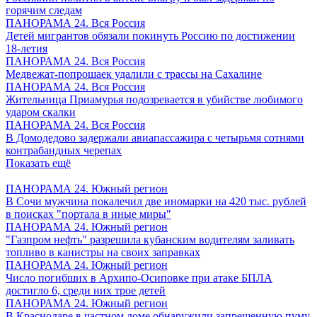
горячим следам
ПАНОРАМА 24. Вся Россия
Детей мигрантов обязали покинуть Россию по достижении
18-летия
ПАНОРАМА 24. Вся Россия
Медвежат-попрошаек удалили с трассы на Сахалине
ПАНОРАМА 24. Вся Россия
Жительница Приамурья подозревается в убийстве любимого
ударом скалки
ПАНОРАМА 24. Вся Россия
В Домодедово задержали авиапассажира с четырьмя сотнями
контрабандных черепах
Показать ещё
ПАНОРАМА 24. Южный регион
В Сочи мужчина покалечил две иномарки на 420 тыс. рублей
в поисках "портала в иные миры"
ПАНОРАМА 24. Южный регион
"Газпром нефть" разрешила кубанским водителям заливать
топливо в канистры на своих заправках
ПАНОРАМА 24. Южный регион
Число погибших в Архипо-Осиповке при атаке БПЛА
достигло 6, среди них трое детей
ПАНОРАМА 24. Южный регион
В Краснодаре в частном доме обнаружили запрещенную пуму