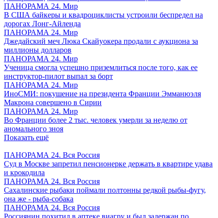
ПАНОРАМА 24. Мир
В США байкеры и квадроциклисты устроили беспредел на
дорогах Лонг-Айленда
ПАНОРАМА 24. Мир
Джедайский меч Люка Скайуокера продали с аукциона за
миллионы долларов
ПАНОРАМА 24. Мир
Ученица смогла успешно приземлиться после того, как ее
инструктор-пилот выпал за борт
ПАНОРАМА 24. Мир
ИноСМИ: покушение на президента Франции Эмманюэля
Макрона совершено в Сирии
ПАНОРАМА 24. Мир
Во Франции более 2 тыс. человек умерли за неделю от
аномального зноя
Показать ещё
ПАНОРАМА 24. Вся Россия
Суд в Москве запретил пенсионерке держать в квартире удава
и крокодила
ПАНОРАМА 24. Вся Россия
Сахалинские рыбаки поймали полтонны редкой рыбы-фугу,
она же - рыба-собака
ПАНОРАМА 24. Вся Россия
Россиянин похитил в аптеке виагру и был задержан по