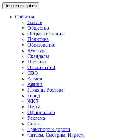
Toggle navigation
События
Власть
Общество
Острая ситуация
Политика
Образование
Культура
Скандалы
Прогноз
Отклик есть!
СВО
Армия
Афиша
Глядя из Ростова
Город
ЖКХ
Наука
Официально
Реклама
Спорт
Транспорт и дороги
Читаем. Смотрим. Играем