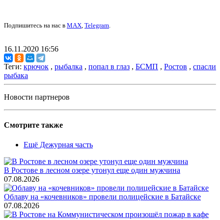
Подпишитесь на нас в
MAX
,
Telegram
.
16.11.2020 16:56
Теги:
крючок
,
рыбалка
,
попал в глаз
,
БСМП
,
Ростов
,
спасли
рыбака
Новости партнеров
Смотрите также
Ещё Дежурная часть
В Ростове в лесном озере утонул еще один мужчина
07.08.2026
Облаву на «кочевников» провели полицейские в Батайске
07.08.2026