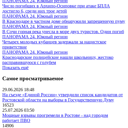
ПАНОРАМА 24. Южный регион
Число погибших в Архипо-Осиповке при атаке БПЛА
достигло 6, среди них трое детей
ПАНОРАМА 24. Южный регион
В Краснодаре в частном доме обнаружили запрещенную пуму
ПАНОРАМА 24. Южный регион
В Сочи горная река унесла в море двух туристов. Один погиб
ПАНОРАМА 24. Южный регион
Четырех молодых кубанцев задержали за нацистское
приветствие
ПАНОРАМА 24. Южный регион
Краснодарские полицейские нашли школьницу, жестоко
расправившуюся с голубем
Показать ещё
Самое просматриваемое
29.06.2026 18:48
На съезде «Единой России» утвердили список кандидатов от
Ростовской области на выборы в Государственную Думу
16523
25.07.2026 03:50
Мощные взрывы прогремели в Ростове - над городом
работает ПВО
14906