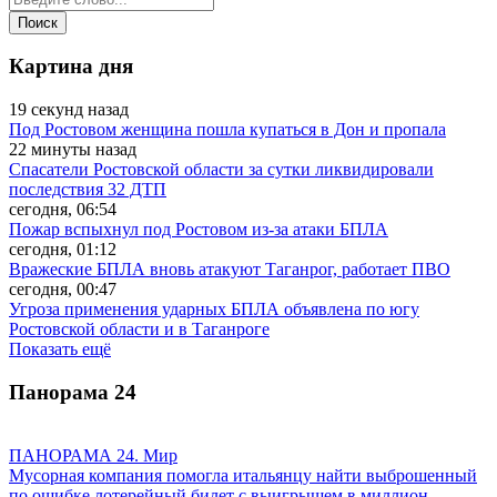
Картина дня
19 секунд назад
Под Ростовом женщина пошла купаться в Дон и пропала
22 минуты назад
Спасатели Ростовской области за сутки ликвидировали
последствия 32 ДТП
сегодня, 06:54
Пожар вспыхнул под Ростовом из-за атаки БПЛА
сегодня, 01:12
Вражеские БПЛА вновь атакуют Таганрог, работает ПВО
сегодня, 00:47
Угроза применения ударных БПЛА объявлена по югу
Ростовской области и в Таганроге
Показать ещё
Панорама
24
ПАНОРАМА 24. Мир
Мусорная компания помогла итальянцу найти выброшенный
по ошибке лотерейный билет с выигрышем в миллион