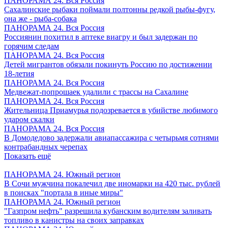
ПАНОРАМА 24. Вся Россия
Сахалинские рыбаки поймали полтонны редкой рыбы-фугу,
она же - рыба-собака
ПАНОРАМА 24. Вся Россия
Россиянин похитил в аптеке виагру и был задержан по
горячим следам
ПАНОРАМА 24. Вся Россия
Детей мигрантов обязали покинуть Россию по достижении
18-летия
ПАНОРАМА 24. Вся Россия
Медвежат-попрошаек удалили с трассы на Сахалине
ПАНОРАМА 24. Вся Россия
Жительница Приамурья подозревается в убийстве любимого
ударом скалки
ПАНОРАМА 24. Вся Россия
В Домодедово задержали авиапассажира с четырьмя сотнями
контрабандных черепах
Показать ещё
ПАНОРАМА 24. Южный регион
В Сочи мужчина покалечил две иномарки на 420 тыс. рублей
в поисках "портала в иные миры"
ПАНОРАМА 24. Южный регион
"Газпром нефть" разрешила кубанским водителям заливать
топливо в канистры на своих заправках