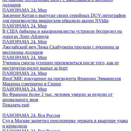
долларов
ПАНОРАМА 24. Мир
Завление Китая о выпуске своих серийных DUV-литографов
для производства микросхем обвалило акции NVidia
ПАНОРАМА 24. Мир
В США байкеры и квадроциклисты устроили беспредел на
дорогах Лонг-Айленда
ПАНОРАМА 24. Мир
Джедайский меч Люка Скайуокера продали с аукциона за
миллионы долларов
ПАНОРАМА 24. Мир
Ученица смогла успешно приземлиться после того, как ее
инструктор-пилот выпал за борт
ПАНОРАМА 24. Мир
ИноСМИ: покушение на президента Франции Эмманюэля
Макрона совершено в Сирии
ПАНОРАМА 24. Мир
Во Франции более 2 тыс. человек умерли за неделю от
аномального зноя
Показать ещё
ПАНОРАМА 24. Вся Россия
Суд в Москве запретил пенсионерке держать в квартире удава
и крокодила