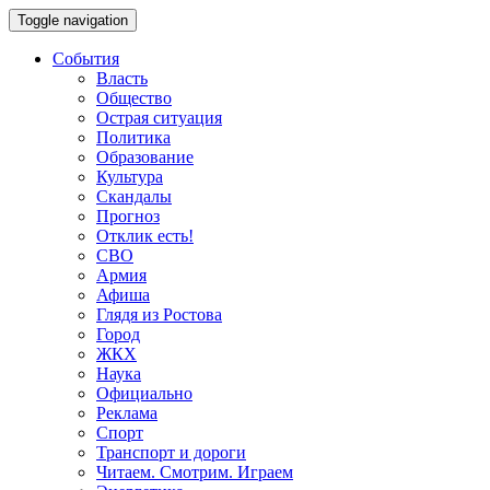
Toggle navigation
События
Власть
Общество
Острая ситуация
Политика
Образование
Культура
Скандалы
Прогноз
Отклик есть!
СВО
Армия
Афиша
Глядя из Ростова
Город
ЖКХ
Наука
Официально
Реклама
Спорт
Транспорт и дороги
Читаем. Смотрим. Играем