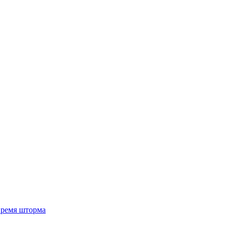
 время шторма