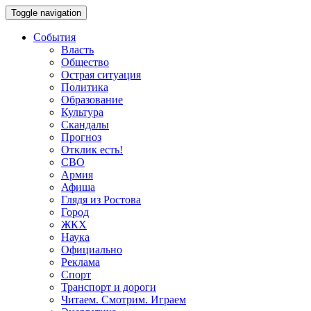
Toggle navigation
События
Власть
Общество
Острая ситуация
Политика
Образование
Культура
Скандалы
Прогноз
Отклик есть!
СВО
Армия
Афиша
Глядя из Ростова
Город
ЖКХ
Наука
Официально
Реклама
Спорт
Транспорт и дороги
Читаем. Смотрим. Играем