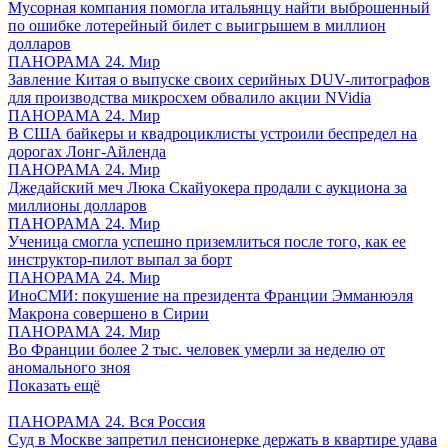
Мусорная компания помогла итальянцу найти выброшенный
по ошибке лотерейный билет с выигрышем в миллион
долларов
ПАНОРАМА 24. Мир
Завление Китая о выпуске своих серийных DUV-литографов
для производства микросхем обвалило акции NVidia
ПАНОРАМА 24. Мир
В США байкеры и квадроциклисты устроили беспредел на
дорогах Лонг-Айленда
ПАНОРАМА 24. Мир
Джедайский меч Люка Скайуокера продали с аукциона за
миллионы долларов
ПАНОРАМА 24. Мир
Ученица смогла успешно приземлиться после того, как ее
инструктор-пилот выпал за борт
ПАНОРАМА 24. Мир
ИноСМИ: покушение на президента Франции Эмманюэля
Макрона совершено в Сирии
ПАНОРАМА 24. Мир
Во Франции более 2 тыс. человек умерли за неделю от
аномального зноя
Показать ещё
ПАНОРАМА 24. Вся Россия
Суд в Москве запретил пенсионерке держать в квартире удава