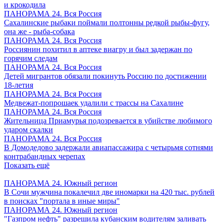
и крокодила
ПАНОРАМА 24. Вся Россия
Сахалинские рыбаки поймали полтонны редкой рыбы-фугу,
она же - рыба-собака
ПАНОРАМА 24. Вся Россия
Россиянин похитил в аптеке виагру и был задержан по
горячим следам
ПАНОРАМА 24. Вся Россия
Детей мигрантов обязали покинуть Россию по достижении
18-летия
ПАНОРАМА 24. Вся Россия
Медвежат-попрошаек удалили с трассы на Сахалине
ПАНОРАМА 24. Вся Россия
Жительница Приамурья подозревается в убийстве любимого
ударом скалки
ПАНОРАМА 24. Вся Россия
В Домодедово задержали авиапассажира с четырьмя сотнями
контрабандных черепах
Показать ещё
ПАНОРАМА 24. Южный регион
В Сочи мужчина покалечил две иномарки на 420 тыс. рублей
в поисках "портала в иные миры"
ПАНОРАМА 24. Южный регион
"Газпром нефть" разрешила кубанским водителям заливать