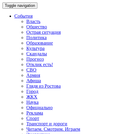
Toggle navigation
События
Власть
Общество
Острая ситуация
Политика
Образование
Культура
Скандалы
Прогноз
Отклик есть!
СВО
Армия
Афиша
Глядя из Ростова
Город
ЖКХ
Наука
Официально
Реклама
Спорт
Транспорт и дороги
Читаем. Смотрим. Играем