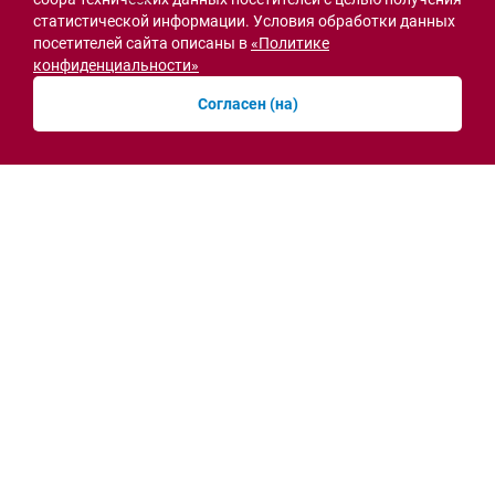
статистической информации. Условия обработки данных
СВО
посетителей сайта описаны в
«Политике
конфиденциальности»
Согласен (на)
Семьи героев СВО с временной регистрацией
в Ростовской области смогут получить
земельный участок
30.07.2026 13:05
Новости рубрики