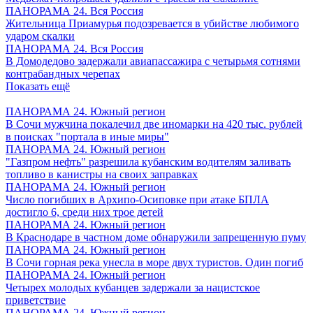
ПАНОРАМА 24. Вся Россия
Жительница Приамурья подозревается в убийстве любимого
ударом скалки
ПАНОРАМА 24. Вся Россия
В Домодедово задержали авиапассажира с четырьмя сотнями
контрабандных черепах
Показать ещё
ПАНОРАМА 24. Южный регион
В Сочи мужчина покалечил две иномарки на 420 тыс. рублей
в поисках "портала в иные миры"
ПАНОРАМА 24. Южный регион
"Газпром нефть" разрешила кубанским водителям заливать
топливо в канистры на своих заправках
ПАНОРАМА 24. Южный регион
Число погибших в Архипо-Осиповке при атаке БПЛА
достигло 6, среди них трое детей
ПАНОРАМА 24. Южный регион
В Краснодаре в частном доме обнаружили запрещенную пуму
ПАНОРАМА 24. Южный регион
В Сочи горная река унесла в море двух туристов. Один погиб
ПАНОРАМА 24. Южный регион
Четырех молодых кубанцев задержали за нацистское
приветствие
ПАНОРАМА 24. Южный регион