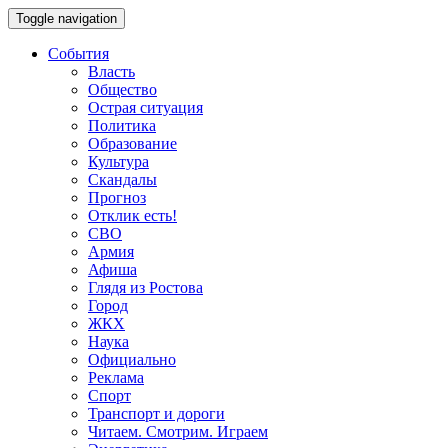
Toggle navigation
События
Власть
Общество
Острая ситуация
Политика
Образование
Культура
Скандалы
Прогноз
Отклик есть!
СВО
Армия
Афиша
Глядя из Ростова
Город
ЖКХ
Наука
Официально
Реклама
Спорт
Транспорт и дороги
Читаем. Смотрим. Играем