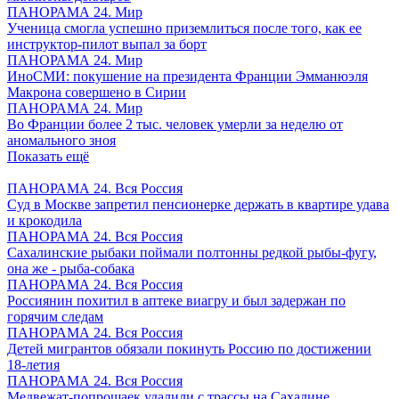
ПАНОРАМА 24. Мир
Ученица смогла успешно приземлиться после того, как ее
инструктор-пилот выпал за борт
ПАНОРАМА 24. Мир
ИноСМИ: покушение на президента Франции Эмманюэля
Макрона совершено в Сирии
ПАНОРАМА 24. Мир
Во Франции более 2 тыс. человек умерли за неделю от
аномального зноя
Показать ещё
ПАНОРАМА 24. Вся Россия
Суд в Москве запретил пенсионерке держать в квартире удава
и крокодила
ПАНОРАМА 24. Вся Россия
Сахалинские рыбаки поймали полтонны редкой рыбы-фугу,
она же - рыба-собака
ПАНОРАМА 24. Вся Россия
Россиянин похитил в аптеке виагру и был задержан по
горячим следам
ПАНОРАМА 24. Вся Россия
Детей мигрантов обязали покинуть Россию по достижении
18-летия
ПАНОРАМА 24. Вся Россия
Медвежат-попрошаек удалили с трассы на Сахалине