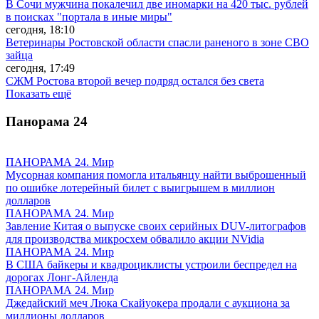
В Сочи мужчина покалечил две иномарки на 420 тыс. рублей
в поисках "портала в иные миры"
сегодня, 18:10
Ветеринары Ростовской области спасли раненого в зоне СВО
зайца
сегодня, 17:49
СЖМ Ростова второй вечер подряд остался без света
Показать ещё
Панорама
24
ПАНОРАМА 24. Мир
Мусорная компания помогла итальянцу найти выброшенный
по ошибке лотерейный билет с выигрышем в миллион
долларов
ПАНОРАМА 24. Мир
Завление Китая о выпуске своих серийных DUV-литографов
для производства микросхем обвалило акции NVidia
ПАНОРАМА 24. Мир
В США байкеры и квадроциклисты устроили беспредел на
дорогах Лонг-Айленда
ПАНОРАМА 24. Мир
Джедайский меч Люка Скайуокера продали с аукциона за
миллионы долларов