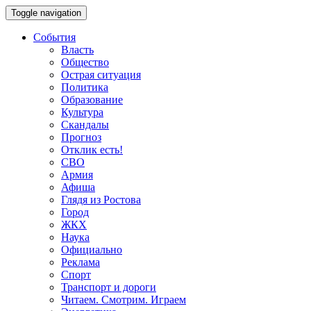
Toggle navigation
События
Власть
Общество
Острая ситуация
Политика
Образование
Культура
Скандалы
Прогноз
Отклик есть!
СВО
Армия
Афиша
Глядя из Ростова
Город
ЖКХ
Наука
Официально
Реклама
Спорт
Транспорт и дороги
Читаем. Смотрим. Играем