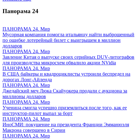
Панорама
24
ПАНОРАМА 24. Мир
Мусорная компания помогла итальянцу найти выброшенный
по ошибке лотерейный билет с выигрышем в миллион
долларов
ПАНОРАМА 24. Мир
Завление Китая о выпуске своих серийных DUV-литографов
для производства микросхем обвалило акции NVidia
ПАНОРАМА 24. Мир
В США байкеры и квадроциклисты устроили беспредел на
дорогах Лонг-Айленда
ПАНОРАМА 24. Мир
Джедайский меч Люка Скайуокера продали с аукциона за
миллионы долларов
ПАНОРАМА 24. Мир
Ученица смогла успешно приземлиться после того, как ее
инструктор-пилот выпал за борт
ПАНОРАМА 24. Мир
ИноСМИ: покушение на президента Франции Эмманюэля
Макрона совершено в Сирии
ПАНОРАМА 24. Мир