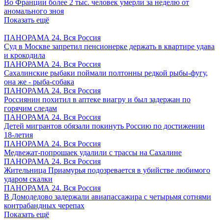
Во Франции более 2 тыс. человек умерли за неделю от
аномального зноя
Показать ещё
ПАНОРАМА 24. Вся Россия
Суд в Москве запретил пенсионерке держать в квартире удава
и крокодила
ПАНОРАМА 24. Вся Россия
Сахалинские рыбаки поймали полтонны редкой рыбы-фугу,
она же - рыба-собака
ПАНОРАМА 24. Вся Россия
Россиянин похитил в аптеке виагру и был задержан по
горячим следам
ПАНОРАМА 24. Вся Россия
Детей мигрантов обязали покинуть Россию по достижении
18-летия
ПАНОРАМА 24. Вся Россия
Медвежат-попрошаек удалили с трассы на Сахалине
ПАНОРАМА 24. Вся Россия
Жительница Приамурья подозревается в убийстве любимого
ударом скалки
ПАНОРАМА 24. Вся Россия
В Домодедово задержали авиапассажира с четырьмя сотнями
контрабандных черепах
Показать ещё