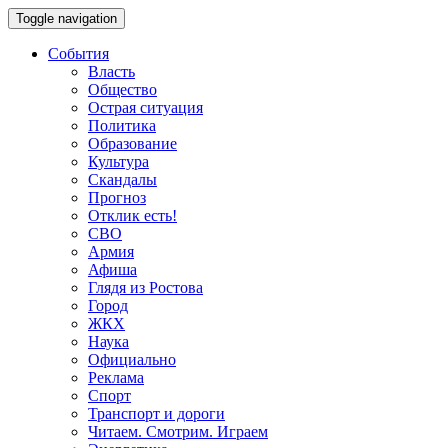
Toggle navigation
События
Власть
Общество
Острая ситуация
Политика
Образование
Культура
Скандалы
Прогноз
Отклик есть!
СВО
Армия
Афиша
Глядя из Ростова
Город
ЖКХ
Наука
Официально
Реклама
Спорт
Транспорт и дороги
Читаем. Смотрим. Играем