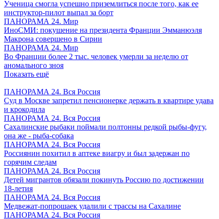
Ученица смогла успешно приземлиться после того, как ее
инструктор-пилот выпал за борт
ПАНОРАМА 24. Мир
ИноСМИ: покушение на президента Франции Эмманюэля
Макрона совершено в Сирии
ПАНОРАМА 24. Мир
Во Франции более 2 тыс. человек умерли за неделю от
аномального зноя
Показать ещё
ПАНОРАМА 24. Вся Россия
Суд в Москве запретил пенсионерке держать в квартире удава
и крокодила
ПАНОРАМА 24. Вся Россия
Сахалинские рыбаки поймали полтонны редкой рыбы-фугу,
она же - рыба-собака
ПАНОРАМА 24. Вся Россия
Россиянин похитил в аптеке виагру и был задержан по
горячим следам
ПАНОРАМА 24. Вся Россия
Детей мигрантов обязали покинуть Россию по достижении
18-летия
ПАНОРАМА 24. Вся Россия
Медвежат-попрошаек удалили с трассы на Сахалине
ПАНОРАМА 24. Вся Россия