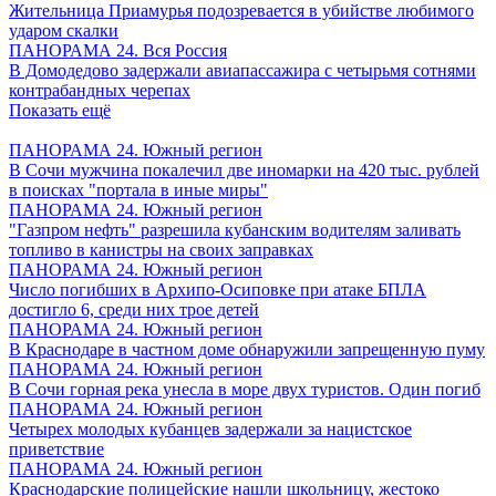
Жительница Приамурья подозревается в убийстве любимого
ударом скалки
ПАНОРАМА 24. Вся Россия
В Домодедово задержали авиапассажира с четырьмя сотнями
контрабандных черепах
Показать ещё
ПАНОРАМА 24. Южный регион
В Сочи мужчина покалечил две иномарки на 420 тыс. рублей
в поисках "портала в иные миры"
ПАНОРАМА 24. Южный регион
"Газпром нефть" разрешила кубанским водителям заливать
топливо в канистры на своих заправках
ПАНОРАМА 24. Южный регион
Число погибших в Архипо-Осиповке при атаке БПЛА
достигло 6, среди них трое детей
ПАНОРАМА 24. Южный регион
В Краснодаре в частном доме обнаружили запрещенную пуму
ПАНОРАМА 24. Южный регион
В Сочи горная река унесла в море двух туристов. Один погиб
ПАНОРАМА 24. Южный регион
Четырех молодых кубанцев задержали за нацистское
приветствие
ПАНОРАМА 24. Южный регион
Краснодарские полицейские нашли школьницу, жестоко