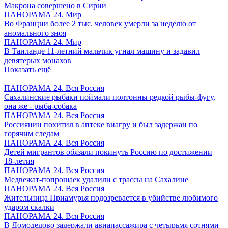
Макрона совершено в Сирии
ПАНОРАМА 24. Мир
Во Франции более 2 тыс. человек умерли за неделю от
аномального зноя
ПАНОРАМА 24. Мир
В Таиланде 11-летний мальчик угнал машину и задавил
девятерых монахов
Показать ещё
ПАНОРАМА 24. Вся Россия
Сахалинские рыбаки поймали полтонны редкой рыбы-фугу,
она же - рыба-собака
ПАНОРАМА 24. Вся Россия
Россиянин похитил в аптеке виагру и был задержан по
горячим следам
ПАНОРАМА 24. Вся Россия
Детей мигрантов обязали покинуть Россию по достижении
18-летия
ПАНОРАМА 24. Вся Россия
Медвежат-попрошаек удалили с трассы на Сахалине
ПАНОРАМА 24. Вся Россия
Жительница Приамурья подозревается в убийстве любимого
ударом скалки
ПАНОРАМА 24. Вся Россия
В Домодедово задержали авиапассажира с четырьмя сотнями