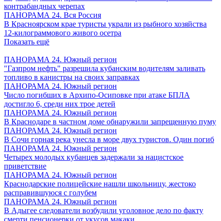
контрабандных черепах
ПАНОРАМА 24. Вся Россия
В Красноярском крае туристы украли из рыбного хозяйства
12-килограммового живого осетра
Показать ещё
ПАНОРАМА 24. Южный регион
"Газпром нефть" разрешила кубанским водителям заливать
топливо в канистры на своих заправках
ПАНОРАМА 24. Южный регион
Число погибших в Архипо-Осиповке при атаке БПЛА
достигло 6, среди них трое детей
ПАНОРАМА 24. Южный регион
В Краснодаре в частном доме обнаружили запрещенную пуму
ПАНОРАМА 24. Южный регион
В Сочи горная река унесла в море двух туристов. Один погиб
ПАНОРАМА 24. Южный регион
Четырех молодых кубанцев задержали за нацистское
приветствие
ПАНОРАМА 24. Южный регион
Краснодарские полицейские нашли школьницу, жестоко
расправившуюся с голубем
ПАНОРАМА 24. Южный регион
В Адыгее следователи возбудили уголовное дело по факту
смерти пенсионерки от укусов макаки