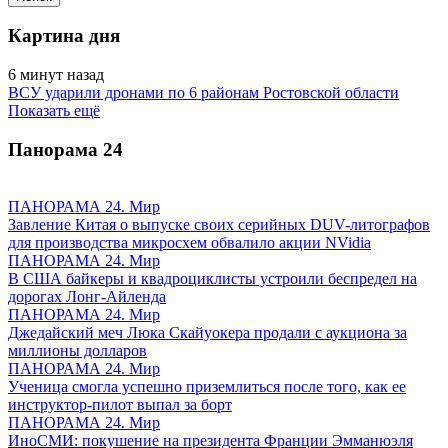
Картина дня
6 минут назад
ВСУ ударили дронами по 6 районам Ростовской области
Показать ещё
Панорама
24
ПАНОРАМА 24. Мир
Завление Китая о выпуске своих серийных DUV-литографов
для производства микросхем обвалило акции NVidia
ПАНОРАМА 24. Мир
В США байкеры и квадроциклисты устроили беспредел на
дорогах Лонг-Айленда
ПАНОРАМА 24. Мир
Джедайский меч Люка Скайуокера продали с аукциона за
миллионы долларов
ПАНОРАМА 24. Мир
Ученица смогла успешно приземлиться после того, как ее
инструктор-пилот выпал за борт
ПАНОРАМА 24. Мир
ИноСМИ: покушение на президента Франции Эмманюэля