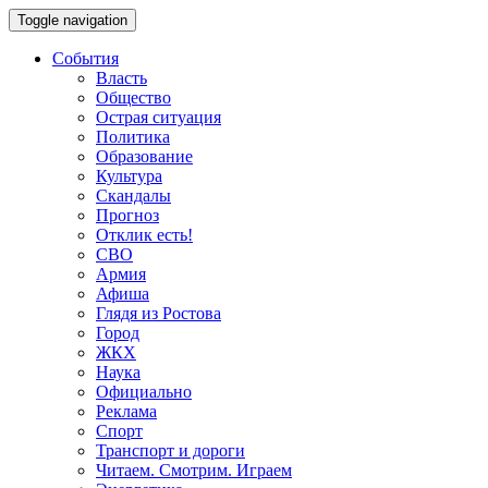
Toggle navigation
События
Власть
Общество
Острая ситуация
Политика
Образование
Культура
Скандалы
Прогноз
Отклик есть!
СВО
Армия
Афиша
Глядя из Ростова
Город
ЖКХ
Наука
Официально
Реклама
Спорт
Транспорт и дороги
Читаем. Смотрим. Играем