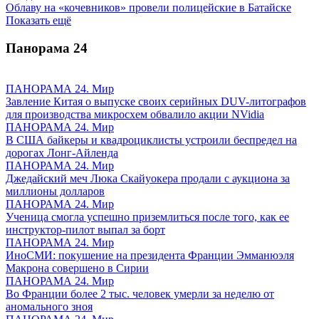
Облаву на «кочевников» провели полицейские в Батайске
Показать ещё
Панорама
24
ПАНОРАМА 24. Мир
Завление Китая о выпуске своих серийных DUV-литографов
для производства микросхем обвалило акции NVidia
ПАНОРАМА 24. Мир
В США байкеры и квадроциклисты устроили беспредел на
дорогах Лонг-Айленда
ПАНОРАМА 24. Мир
Джедайский меч Люка Скайуокера продали с аукциона за
миллионы долларов
ПАНОРАМА 24. Мир
Ученица смогла успешно приземлиться после того, как ее
инструктор-пилот выпал за борт
ПАНОРАМА 24. Мир
ИноСМИ: покушение на президента Франции Эмманюэля
Макрона совершено в Сирии
ПАНОРАМА 24. Мир
Во Франции более 2 тыс. человек умерли за неделю от
аномального зноя