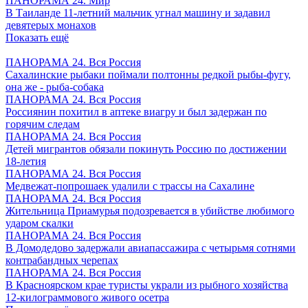
ПАНОРАМА 24. Мир
В Таиланде 11-летний мальчик угнал машину и задавил
девятерых монахов
Показать ещё
ПАНОРАМА 24. Вся Россия
Сахалинские рыбаки поймали полтонны редкой рыбы-фугу,
она же - рыба-собака
ПАНОРАМА 24. Вся Россия
Россиянин похитил в аптеке виагру и был задержан по
горячим следам
ПАНОРАМА 24. Вся Россия
Детей мигрантов обязали покинуть Россию по достижении
18-летия
ПАНОРАМА 24. Вся Россия
Медвежат-попрошаек удалили с трассы на Сахалине
ПАНОРАМА 24. Вся Россия
Жительница Приамурья подозревается в убийстве любимого
ударом скалки
ПАНОРАМА 24. Вся Россия
В Домодедово задержали авиапассажира с четырьмя сотнями
контрабандных черепах
ПАНОРАМА 24. Вся Россия
В Красноярском крае туристы украли из рыбного хозяйства
12-килограммового живого осетра