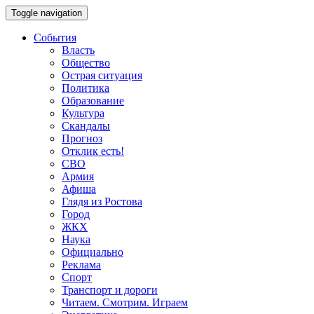
Toggle navigation
События
Власть
Общество
Острая ситуация
Политика
Образование
Культура
Скандалы
Прогноз
Отклик есть!
СВО
Армия
Афиша
Глядя из Ростова
Город
ЖКХ
Наука
Официально
Реклама
Спорт
Транспорт и дороги
Читаем. Смотрим. Играем