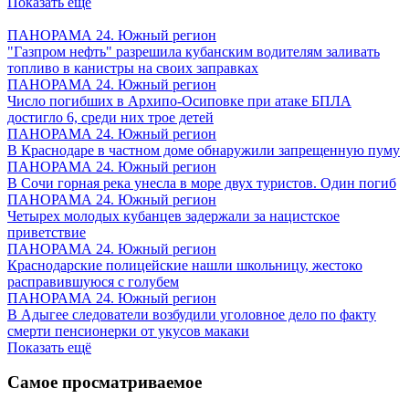
Показать ещё
ПАНОРАМА 24. Южный регион
"Газпром нефть" разрешила кубанским водителям заливать
топливо в канистры на своих заправках
ПАНОРАМА 24. Южный регион
Число погибших в Архипо-Осиповке при атаке БПЛА
достигло 6, среди них трое детей
ПАНОРАМА 24. Южный регион
В Краснодаре в частном доме обнаружили запрещенную пуму
ПАНОРАМА 24. Южный регион
В Сочи горная река унесла в море двух туристов. Один погиб
ПАНОРАМА 24. Южный регион
Четырех молодых кубанцев задержали за нацистское
приветствие
ПАНОРАМА 24. Южный регион
Краснодарские полицейские нашли школьницу, жестоко
расправившуюся с голубем
ПАНОРАМА 24. Южный регион
В Адыгее следователи возбудили уголовное дело по факту
смерти пенсионерки от укусов макаки
Показать ещё
Самое просматриваемое