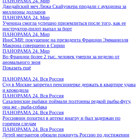
ПАНОРАМА 24. Мир
Джедайский меч Люка Скайуокера продали с аукциона за
миллионы долларов
ПАНОРАМА 24. Мир
Ученица смогла успешно приземлиться после того, как ее
инструктор-пилот выпал за борт
ПАНОРАМА 24. Мир
ИноСМИ: покушение на президента Франции Эмманюэля
Макрона совершено в Сирии
ПАНОРАМА 24. Мир
Во Франции более 2 тыс. человек умерли за неделю от
аномального зноя
Показать ещё
ПАНОРАМА 24. Вся Россия
Суд в Москве запретил пенсионерке держать в квартире удава
и крокодила
ПАНОРАМА 24. Вся Россия
Сахалинские рыбаки поймали полтонны редкой рыбы-фугу,
она же - рыба-собака
ПАНОРАМА 24. Вся Россия
Россиянин похитил в аптеке виагру и был задержан по
горячим следам
ПАНОРАМА 24. Вся Россия
Детей мигрантов обязали покинуть Россию по достижении