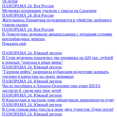
18-летия
ПАНОРАМА 24. Вся Россия
Медвежат-попрошаек удалили с трассы на Сахалине
ПАНОРАМА 24. Вся Россия
Жительница Приамурья подозревается в убийстве любимого
ударом скалки
ПАНОРАМА 24. Вся Россия
В Домодедово задержали авиапассажира с четырьмя сотнями
контрабандных черепах
Показать ещё
ПАНОРАМА 24. Южный регион
В Сочи мужчина покалечил две иномарки на 420 тыс. рублей
в поисках "портала в иные миры"
ПАНОРАМА 24. Южный регион
"Газпром нефть" разрешила кубанским водителям заливать
топливо в канистры на своих заправках
ПАНОРАМА 24. Южный регион
Число погибших в Архипо-Осиповке при атаке БПЛА
достигло 6, среди них трое детей
ПАНОРАМА 24. Южный регион
В Краснодаре в частном доме обнаружили запрещенную пуму
ПАНОРАМА 24. Южный регион
В Сочи горная река унесла в море двух туристов. Один погиб
ПАНОРАМА 24. Южный регион