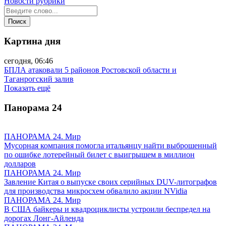
Новости рубрики
Картина дня
сегодня, 06:46
БПЛА атаковали 5 районов Ростовской области и
Таганрогский залив
Показать ещё
Панорама
24
ПАНОРАМА 24. Мир
Мусорная компания помогла итальянцу найти выброшенный
по ошибке лотерейный билет с выигрышем в миллион
долларов
ПАНОРАМА 24. Мир
Завление Китая о выпуске своих серийных DUV-литографов
для производства микросхем обвалило акции NVidia
ПАНОРАМА 24. Мир
В США байкеры и квадроциклисты устроили беспредел на
дорогах Лонг-Айленда