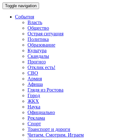
Toggle navigation
События
Власть
Общество
Острая ситуация
Политика
Образование
Культура
Скандалы
Прогноз
Отклик есть!
СВО
Армия
Афиша
Глядя из Ростова
Город
ЖКХ
Наука
Официально
Реклама
Спорт
Транспорт и дороги
Читаем. Смотрим. Играем