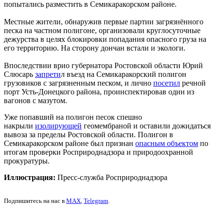
попытались разместить в Семикаракорском районе.
Местные жители, обнаружив первые партии загрязнённого
песка на частном полигоне, организовали круглосуточные
дежурства в целях блокировки попадания опасного груза на
его территорию. На сторону дончан встали и экологи.
Впоследствии врио губернатора Ростовской области Юрий
Слюсарь
запрети
л въезд на Семикаракорский полигон
грузовиков с загрязненным песком, и лично
посетил
речной
порт Усть-Донецкого района, проинспектировав один из
вагонов с мазутом.
Уже попавший на полигон песок спешно
накрыли
изолирующей
геомембраной и оставили дожидаться
вывоза за пределы Ростовской области. Полигон в
Семикаракорском районе был признан
опасным объектом
по
итогам проверки Росприроднадзора и природоохранной
прокуратуры.
Иллюстрация:
Пресс-служба Росприроднадзора
Подпишитесь на нас в
MAX
,
Telegram
.