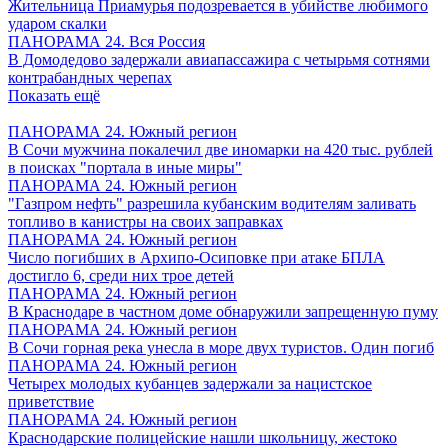
Жительница Приамурья подозревается в убийстве любимого
ударом скалки
ПАНОРАМА 24. Вся Россия
В Домодедово задержали авиапассажира с четырьмя сотнями
контрабандных черепах
Показать ещё
ПАНОРАМА 24. Южный регион
В Сочи мужчина покалечил две иномарки на 420 тыс. рублей
в поисках "портала в иные миры"
ПАНОРАМА 24. Южный регион
"Газпром нефть" разрешила кубанским водителям заливать
топливо в канистры на своих заправках
ПАНОРАМА 24. Южный регион
Число погибших в Архипо-Осиповке при атаке БПЛА
достигло 6, среди них трое детей
ПАНОРАМА 24. Южный регион
В Краснодаре в частном доме обнаружили запрещенную пуму
ПАНОРАМА 24. Южный регион
В Сочи горная река унесла в море двух туристов. Один погиб
ПАНОРАМА 24. Южный регион
Четырех молодых кубанцев задержали за нацистское
приветствие
ПАНОРАМА 24. Южный регион
Краснодарские полицейские нашли школьницу, жестоко