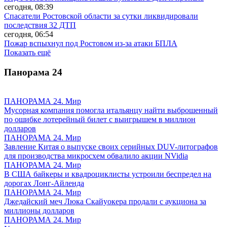
сегодня, 08:39
Спасатели Ростовской области за сутки ликвидировали
последствия 32 ДТП
сегодня, 06:54
Пожар вспыхнул под Ростовом из-за атаки БПЛА
Показать ещё
Панорама
24
ПАНОРАМА 24. Мир
Мусорная компания помогла итальянцу найти выброшенный
по ошибке лотерейный билет с выигрышем в миллион
долларов
ПАНОРАМА 24. Мир
Завление Китая о выпуске своих серийных DUV-литографов
для производства микросхем обвалило акции NVidia
ПАНОРАМА 24. Мир
В США байкеры и квадроциклисты устроили беспредел на
дорогах Лонг-Айленда
ПАНОРАМА 24. Мир
Джедайский меч Люка Скайуокера продали с аукциона за
миллионы долларов
ПАНОРАМА 24. Мир