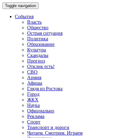
Toggle navigation
События
Власть
Общество
Острая ситуация
Политика
Образование
Культура
Скандалы
Прогноз
Отклик есть!
СВО
Армия
Афиша
Глядя из Ростова
Город
ЖКХ
Наука
Официально
Реклама
Спорт
Транспорт и дороги
Читаем. Смотрим. Играем