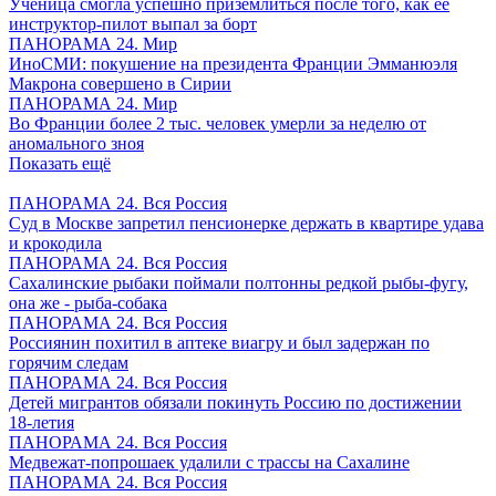
Ученица смогла успешно приземлиться после того, как ее
инструктор-пилот выпал за борт
ПАНОРАМА 24. Мир
ИноСМИ: покушение на президента Франции Эмманюэля
Макрона совершено в Сирии
ПАНОРАМА 24. Мир
Во Франции более 2 тыс. человек умерли за неделю от
аномального зноя
Показать ещё
ПАНОРАМА 24. Вся Россия
Суд в Москве запретил пенсионерке держать в квартире удава
и крокодила
ПАНОРАМА 24. Вся Россия
Сахалинские рыбаки поймали полтонны редкой рыбы-фугу,
она же - рыба-собака
ПАНОРАМА 24. Вся Россия
Россиянин похитил в аптеке виагру и был задержан по
горячим следам
ПАНОРАМА 24. Вся Россия
Детей мигрантов обязали покинуть Россию по достижении
18-летия
ПАНОРАМА 24. Вся Россия
Медвежат-попрошаек удалили с трассы на Сахалине
ПАНОРАМА 24. Вся Россия