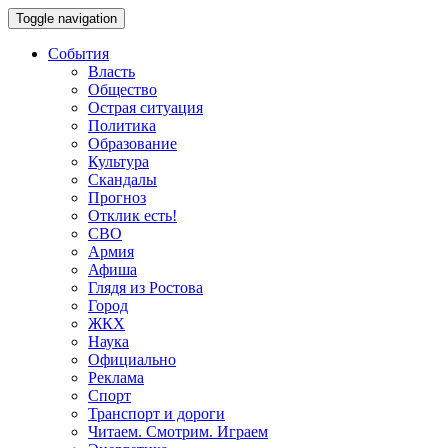
Toggle navigation
События
Власть
Общество
Острая ситуация
Политика
Образование
Культура
Скандалы
Прогноз
Отклик есть!
СВО
Армия
Афиша
Глядя из Ростова
Город
ЖКХ
Наука
Официально
Реклама
Спорт
Транспорт и дороги
Читаем. Смотрим. Играем