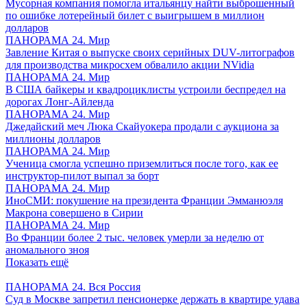
Мусорная компания помогла итальянцу найти выброшенный
по ошибке лотерейный билет с выигрышем в миллион
долларов
ПАНОРАМА 24. Мир
Завление Китая о выпуске своих серийных DUV-литографов
для производства микросхем обвалило акции NVidia
ПАНОРАМА 24. Мир
В США байкеры и квадроциклисты устроили беспредел на
дорогах Лонг-Айленда
ПАНОРАМА 24. Мир
Джедайский меч Люка Скайуокера продали с аукциона за
миллионы долларов
ПАНОРАМА 24. Мир
Ученица смогла успешно приземлиться после того, как ее
инструктор-пилот выпал за борт
ПАНОРАМА 24. Мир
ИноСМИ: покушение на президента Франции Эмманюэля
Макрона совершено в Сирии
ПАНОРАМА 24. Мир
Во Франции более 2 тыс. человек умерли за неделю от
аномального зноя
Показать ещё
ПАНОРАМА 24. Вся Россия
Суд в Москве запретил пенсионерке держать в квартире удава