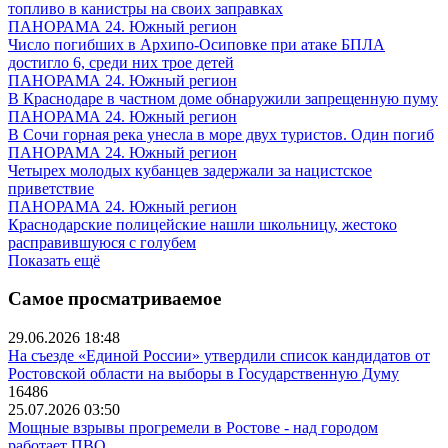
топливо в канистры на своих заправках
ПАНОРАМА 24. Южный регион
Число погибших в Архипо-Осиповке при атаке БПЛА
достигло 6, среди них трое детей
ПАНОРАМА 24. Южный регион
В Краснодаре в частном доме обнаружили запрещенную пуму
ПАНОРАМА 24. Южный регион
В Сочи горная река унесла в море двух туристов. Один погиб
ПАНОРАМА 24. Южный регион
Четырех молодых кубанцев задержали за нацистское
приветствие
ПАНОРАМА 24. Южный регион
Краснодарские полицейские нашли школьницу, жестоко
расправившуюся с голубем
Показать ещё
Самое просматриваемое
29.06.2026 18:48
На съезде «Единой России» утвердили список кандидатов от
Ростовской области на выборы в Государственную Думу
16486
25.07.2026 03:50
Мощные взрывы прогремели в Ростове - над городом
работает ПВО