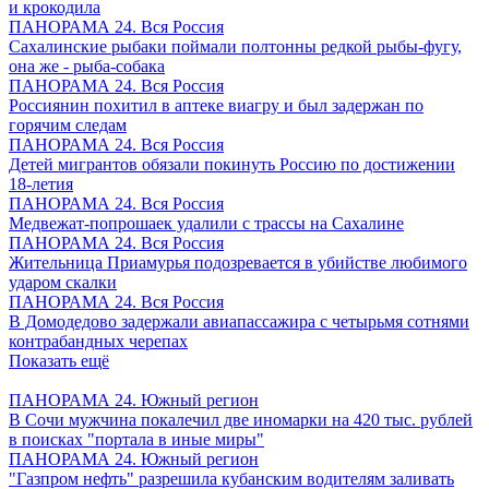
и крокодила
ПАНОРАМА 24. Вся Россия
Сахалинские рыбаки поймали полтонны редкой рыбы-фугу,
она же - рыба-собака
ПАНОРАМА 24. Вся Россия
Россиянин похитил в аптеке виагру и был задержан по
горячим следам
ПАНОРАМА 24. Вся Россия
Детей мигрантов обязали покинуть Россию по достижении
18-летия
ПАНОРАМА 24. Вся Россия
Медвежат-попрошаек удалили с трассы на Сахалине
ПАНОРАМА 24. Вся Россия
Жительница Приамурья подозревается в убийстве любимого
ударом скалки
ПАНОРАМА 24. Вся Россия
В Домодедово задержали авиапассажира с четырьмя сотнями
контрабандных черепах
Показать ещё
ПАНОРАМА 24. Южный регион
В Сочи мужчина покалечил две иномарки на 420 тыс. рублей
в поисках "портала в иные миры"
ПАНОРАМА 24. Южный регион
"Газпром нефть" разрешила кубанским водителям заливать