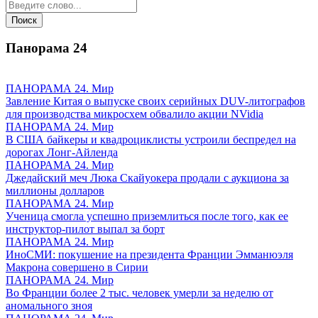
Панорама
24
ПАНОРАМА 24. Мир
Завление Китая о выпуске своих серийных DUV-литографов
для производства микросхем обвалило акции NVidia
ПАНОРАМА 24. Мир
В США байкеры и квадроциклисты устроили беспредел на
дорогах Лонг-Айленда
ПАНОРАМА 24. Мир
Джедайский меч Люка Скайуокера продали с аукциона за
миллионы долларов
ПАНОРАМА 24. Мир
Ученица смогла успешно приземлиться после того, как ее
инструктор-пилот выпал за борт
ПАНОРАМА 24. Мир
ИноСМИ: покушение на президента Франции Эмманюэля
Макрона совершено в Сирии
ПАНОРАМА 24. Мир
Во Франции более 2 тыс. человек умерли за неделю от
аномального зноя