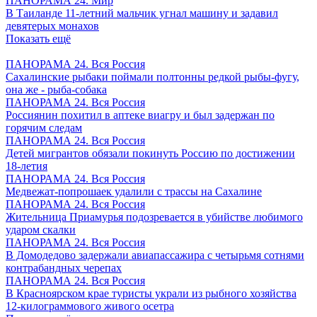
ПАНОРАМА 24. Мир
В Таиланде 11-летний мальчик угнал машину и задавил
девятерых монахов
Показать ещё
ПАНОРАМА 24. Вся Россия
Сахалинские рыбаки поймали полтонны редкой рыбы-фугу,
она же - рыба-собака
ПАНОРАМА 24. Вся Россия
Россиянин похитил в аптеке виагру и был задержан по
горячим следам
ПАНОРАМА 24. Вся Россия
Детей мигрантов обязали покинуть Россию по достижении
18-летия
ПАНОРАМА 24. Вся Россия
Медвежат-попрошаек удалили с трассы на Сахалине
ПАНОРАМА 24. Вся Россия
Жительница Приамурья подозревается в убийстве любимого
ударом скалки
ПАНОРАМА 24. Вся Россия
В Домодедово задержали авиапассажира с четырьмя сотнями
контрабандных черепах
ПАНОРАМА 24. Вся Россия
В Красноярском крае туристы украли из рыбного хозяйства
12-килограммового живого осетра