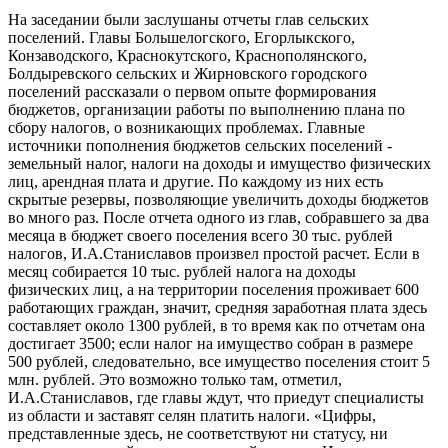
На заседании были заслушаны отчеты глав сельских
поселений. Главы Большелогского, Егорлыкского,
Конзаводского, Краснокутского, Краснополянского,
Болдыревского сельских и Жирновского городского
поселений рассказали о первом опыте формирования
бюджетов, организации работы по выполнению плана по
сбору налогов, о возникающих проблемах. Главные
источники пополнения бюджетов сельских поселений -
земельный налог, налоги на доходы и имущество физических
лиц, арендная плата и другие. По каждому из них есть
скрытые резервы, позволяющие увеличить доходы бюджетов
во много раз. После отчета одного из глав, собравшего за два
месяца в бюджет своего поселения всего 30 тыс. рублей
налогов, И.А.Станиславов произвел простой расчет. Если в
месяц собирается 10 тыс. рублей налога на доходы
физических лиц, а на территории поселения проживает 600
работающих граждан, значит, средняя заработная плата здесь
составляет около 1300 рублей, в то время как по отчетам она
достигает 3500; если налог на имущество собран в размере
500 рублей, следовательно, все имущество поселения стоит 5
млн. рублей. Это возможно только там, отметил,
И.А.Станиславов, где главы ждут, что приедут специалисты
из области и заставят селян платить налоги. «Цифры,
представленные здесь, не соответствуют ни статусу, ни