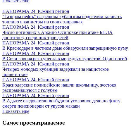
Показать ещё
ПАНОРАМА 24. Южный регион
"Газпром нефть" разрешила кубанским водителям заливать
топливо в канистры на своих заправках
ПАНОРАМА 24. Южный регион
Число погибших в Архипо-Осиповке при атаке БПЛА
достигло 6, среди них трое детей
ПАНОРАМА 24. Южный регион
В Краснодаре в частном доме обнаружили запрещенную пуму
ПАНОРАМА 24. Южный регион
В Сочи горная река унесла в море двух туристов. Один погиб
ПАНОРАМА 24. Южный регион
Четырех молодых кубанцев задержали за нацистское
приветствие
ПАНОРАМА 24. Южный регион
Краснодарские полицейские нашли школьницу, жестоко
расправившуюся с голубем
ПАНОРАМА 24. Южный регион
В Адыгее следователи возбудили уголовное дело по факту
смерти пенсионерки от укусов макаки
Показать ещё
Самое просматриваемое