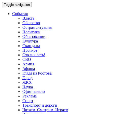
Toggle navigation
События
Власть
Общество
Острая ситуация
Политика
Образование
Культура
Скандалы
Прогноз
Отклик есть!
СВО
Армия
Афиша
Глядя из Ростова
Город
ЖКХ
Наука
Официально
Реклама
Спорт
Транспорт и дороги
Читаем. Смотрим. Играем