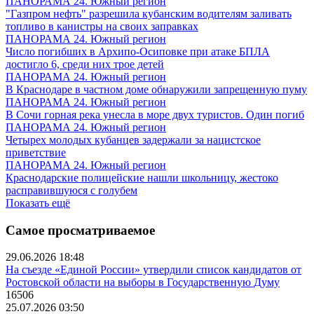
ПАНОРАМА 24. Южный регион
"Газпром нефть" разрешила кубанским водителям заливать
топливо в канистры на своих заправках
ПАНОРАМА 24. Южный регион
Число погибших в Архипо-Осиповке при атаке БПЛА
достигло 6, среди них трое детей
ПАНОРАМА 24. Южный регион
В Краснодаре в частном доме обнаружили запрещенную пуму
ПАНОРАМА 24. Южный регион
В Сочи горная река унесла в море двух туристов. Один погиб
ПАНОРАМА 24. Южный регион
Четырех молодых кубанцев задержали за нацистское
приветствие
ПАНОРАМА 24. Южный регион
Краснодарские полицейские нашли школьницу, жестоко
расправившуюся с голубем
Показать ещё
Самое просматриваемое
29.06.2026 18:48
На съезде «Единой России» утвердили список кандидатов от
Ростовской области на выборы в Государственную Думу
16506
25.07.2026 03:50