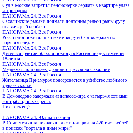
Суд в Москве запретил пенсионерке держать в квартире удава
и крокодила
ПАНОРАМА 24. Вся Россия
Сахалинские рыбаки поймали полтонны редкой рыбы-фугу,
она же - рыба-собака
ПАНОРАМА 24. Вся Россия
Россиянин похитил в аптеке виагру и был задержан по
горячим следам
ПАНОРАМА 24. Вся Россия
Детей мигрантов обязали покинуть Россию по достижении
18-летия
ПАНОРАМА 24. Вся Россия
Медвежат-попрошаек удалили с трассы на Сахалине
ПАНОРАМА 24. Вся Россия
Жительница Приамурья подозревается в убийстве любимого
ударом скалки
ПАНОРАМА 24. Вся Россия
В Домодедово задержали авиапассажира с четырьмя сотнями
контрабандных черепах
Показать ещё
ПАНОРАМА 24. Южный регион
В Сочи мужчина покалечил две иномарки на 420 тыс. рублей
в поисках "портала в иные миры"