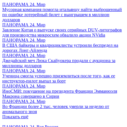
ПАНОРАМА 24. Мир
Мусорная компания помогла итальянцу найти выброшенный
по ошибке лотерейный билет с выигрышем в миллион
долларов
ПАНОРАМА 24. Мир
Завление Китая о выпуске своих серийных DUV-литографов
для производства микросхем обвалило акции NVidia
ПАНОРАМА 24. Мир
В США байкеры и квадроциклисты устроили беспредел на
дорогах Лонг-Айленда
ПАНОРАМА 24. Мир
Джедайский меч Люка Скайуокера продали с аукциона за
миллионы долларов
ПАНОРАМА 24. Мир
Ученица смогла успешно приземлиться после того, как ее
инструктор-пилот выпал за борт
ПАНОРАМА 24. Мир
ИноСМИ: покушение на президента Франции Эмманюэля
Макрона совершено в Сирии
ПАНОРАМА 24. Мир
Во Франции более 2 тыс. человек умерли за неделю от
аномального зноя
Показать ещё
ПАНОРАМА 24. Вся Россия