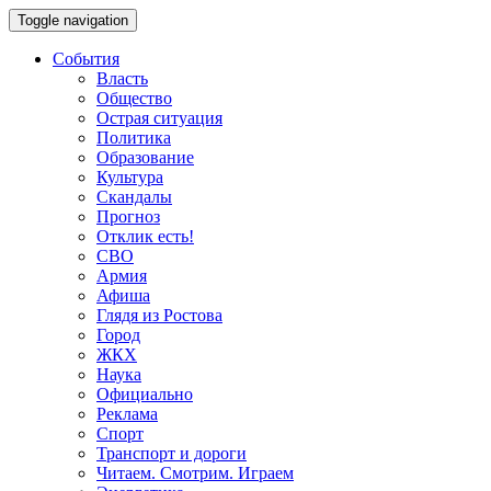
Toggle navigation
События
Власть
Общество
Острая ситуация
Политика
Образование
Культура
Скандалы
Прогноз
Отклик есть!
СВО
Армия
Афиша
Глядя из Ростова
Город
ЖКХ
Наука
Официально
Реклама
Спорт
Транспорт и дороги
Читаем. Смотрим. Играем