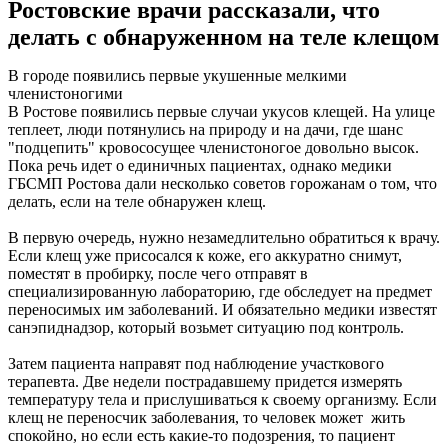
Ростовские врачи рассказали, что
делать с обнаруженном на теле клещом
В городе появились первые укушенные мелкими
членистоногими
В Ростове появились первые случаи укусов клещей. На улице
теплеет, люди потянулись на природу и на дачи, где шанс
"подцепить" кровососущее членистоногое довольно высок.
Пока речь идет о единичных пациентах, однако медики
ГБСМП Ростова дали несколько советов горожанам о том, что
делать, если на теле обнаружен клещ.
В первую очередь, нужно незамедлительно обратиться к врачу.
Если клещ уже присосался к коже, его аккуратно снимут,
поместят в пробирку, после чего отправят в
специализированную лабораторию, где обследует на предмет
переносимых им заболеваний. И обязательно медики известят
санэпиднадзор, который возьмет ситуацию под контроль.
Затем пациента направят под наблюдение участкового
терапевта. Две недели пострадавшему придется измерять
температуру тела и прислушиваться к своему организму. Если
клещ не переносчик заболевания, то человек может жить
спокойно, но если есть какие-то подозрения, то пациент