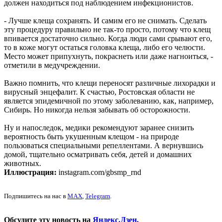
должен находиться под наблюдением инфекционистов.
- Лучше клеща сохранять. И самим его не снимать. Сделать
эту процедуру правильно не так-то просто, потому что клещ
впивается достаточно сильно. Когда люди сами срывают его,
то в коже могут остаться головка клеща, либо его челюсти.
Место может припухнуть, покраснеть или даже нагноиться, -
отметили в медучреждении.
Важно помнить, что клещи переносят различные лихорадки и
вирусный энцефалит. К счастью, Ростовская области не
является эпидемичной по этому заболеванию, как, например,
Сибирь. Но никогда нельзя забывать об осторожности.
Ну и напоследок, медики рекомендуют заранее снизить
вероятность быть укушенным клещом - на природе
пользоваться специальными репеллентами. А вернувшись
домой, тщательно осматривать себя, детей и домашних
животных.
Иллюстрация:
instagram.com/gbsmp_rnd
Подпишитесь на нас в
MAX
,
Telegram
.
Обсудите эту новость на
Яндекс.Дзен.