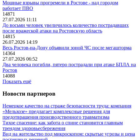
Мощные взрывы прогремели в Ростове - над городом
работает ПВО
14871
27.07.2026 11:11
До восьми человек увеличилось количество пострадавших
после вражеской атаки на Ростовскую область
14815
26.07.2026 14:19
Весь Ростов-на-Дону объявили зоной ЧС после мегашторма
14364
27.07.2026 06:52
Два человека погибли, пятеро пострадали при атаке БПЛА на
Ростов
14088
Показать ещё
Новости партнеров
Немецкое качество на страже безопасности труда: компания
«Мельхозе» предлагает комплексные решения для
предотвращения производственного травматизма
Тихое спасение: как забота о спине становится главным
трендом здоровьесбережения
Вид на жительство под микроскопом: скрытые угрозы и цена
поспешных решений