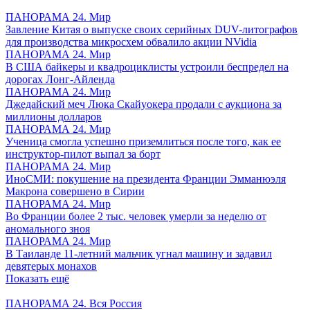
ПАНОРАМА 24. Мир
Завление Китая о выпуске своих серийных DUV-литографов
для производства микросхем обвалило акции NVidia
ПАНОРАМА 24. Мир
В США байкеры и квадроциклисты устроили беспредел на
дорогах Лонг-Айленда
ПАНОРАМА 24. Мир
Джедайский меч Люка Скайуокера продали с аукциона за
миллионы долларов
ПАНОРАМА 24. Мир
Ученица смогла успешно приземлиться после того, как ее
инструктор-пилот выпал за борт
ПАНОРАМА 24. Мир
ИноСМИ: покушение на президента Франции Эмманюэля
Макрона совершено в Сирии
ПАНОРАМА 24. Мир
Во Франции более 2 тыс. человек умерли за неделю от
аномального зноя
ПАНОРАМА 24. Мир
В Таиланде 11-летний мальчик угнал машину и задавил
девятерых монахов
Показать ещё
ПАНОРАМА 24. Вся Россия