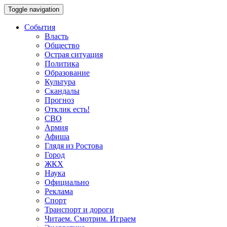
Toggle navigation
События
Власть
Общество
Острая ситуация
Политика
Образование
Культура
Скандалы
Прогноз
Отклик есть!
СВО
Армия
Афиша
Глядя из Ростова
Город
ЖКХ
Наука
Официально
Реклама
Спорт
Транспорт и дороги
Читаем. Смотрим. Играем