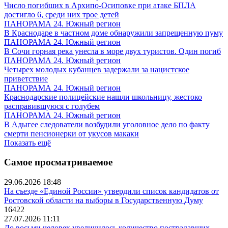
Число погибших в Архипо-Осиповке при атаке БПЛА
достигло 6, среди них трое детей
ПАНОРАМА 24. Южный регион
В Краснодаре в частном доме обнаружили запрещенную пуму
ПАНОРАМА 24. Южный регион
В Сочи горная река унесла в море двух туристов. Один погиб
ПАНОРАМА 24. Южный регион
Четырех молодых кубанцев задержали за нацистское
приветствие
ПАНОРАМА 24. Южный регион
Краснодарские полицейские нашли школьницу, жестоко
расправившуюся с голубем
ПАНОРАМА 24. Южный регион
В Адыгее следователи возбудили уголовное дело по факту
смерти пенсионерки от укусов макаки
Показать ещё
Самое просматриваемое
29.06.2026 18:48
На съезде «Единой России» утвердили список кандидатов от
Ростовской области на выборы в Государственную Думу
16422
27.07.2026 11:11
До восьми человек увеличилось количество пострадавших