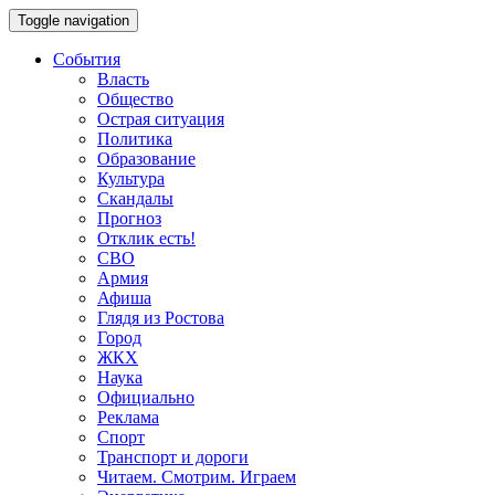
Toggle navigation
События
Власть
Общество
Острая ситуация
Политика
Образование
Культура
Скандалы
Прогноз
Отклик есть!
СВО
Армия
Афиша
Глядя из Ростова
Город
ЖКХ
Наука
Официально
Реклама
Спорт
Транспорт и дороги
Читаем. Смотрим. Играем