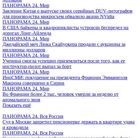
ПАНОРАМА 24. Мир
Завление Китая о выпуске своих серийных DUV-литографов
для производства микросхем обвалило акции NVidia
ПАНОРАМА 24. Мир
В США байкеры и квадроциклисты устроили беспредел на
дорогах Лонг-Айленда
ПАНОРАМА 24. Мир
Джедайский меч Люка Скайуокера продали с аукциона за
миллионы долларов
ПАНОРАМА 24. Мир
Ученица смогла успешно приземлиться после того, как ее
инструктор-пилот выпал за борт
ПАНОРАМА 24. Мир
ИноСМИ: покушение на президента Франции Эмманюэля
Макрона совершено в Сирии
ПАНОРАМА 24. Мир
Во Франции более 2 тыс. человек умерли за неделю от
аномального зноя
Показать ещё
ПАНОРАМА 24. Вся Россия
Суд в Москве запретил пенсионерке держать в квартире удава
и крокодила
ПАНОРАМА 24. Вся Россия