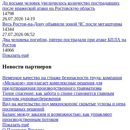
До восьми человек увеличилось количество пострадавших
после вражеской атаки на Ростовскую область
14798
26.07.2026 14:19
Весь Ростов-на-Дону объявили зоной ЧС после мегашторма
14344
27.07.2026 06:52
Два человека погибли, пятеро пострадали при атаке БПЛА на
Ростов
14066
Показать ещё
Новости партнеров
Немецкое качество на страже безопасности труда: компания
«Мельхозе» предлагает комплексные решения для
предотвращения производственного травматизма
Тихое спасение: как забота о спине становится главным
трендом здоровьесбережения
Вид на жительство под микроскопом: скрытые угрозы и цена
поспешных решений
Баланс между заказом и возможностью: как управляют
производственным потоком
Показать ещё
О Панораме
Реклама