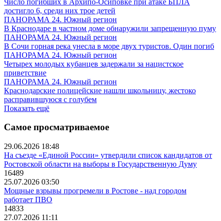
Число погибших в Архипо-Осиповке при атаке БПЛА
достигло 6, среди них трое детей
ПАНОРАМА 24. Южный регион
В Краснодаре в частном доме обнаружили запрещенную пуму
ПАНОРАМА 24. Южный регион
В Сочи горная река унесла в море двух туристов. Один погиб
ПАНОРАМА 24. Южный регион
Четырех молодых кубанцев задержали за нацистское
приветствие
ПАНОРАМА 24. Южный регион
Краснодарские полицейские нашли школьницу, жестоко
расправившуюся с голубем
Показать ещё
Самое просматриваемое
29.06.2026 18:48
На съезде «Единой России» утвердили список кандидатов от
Ростовской области на выборы в Государственную Думу
16489
25.07.2026 03:50
Мощные взрывы прогремели в Ростове - над городом
работает ПВО
14833
27.07.2026 11:11