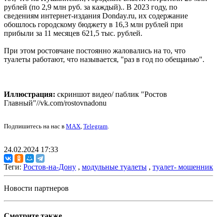
рублей (по 2,9 млн руб. за каждый).. В 2023 году, по
сведениям интернет-издания Donday.ru, их содержание
обошлось городскому бюджету в 16,3 млн рублей при
прибыли за 11 месяцев 621,5 тыс. рублей.
При этом ростовчане постоянно жаловались на то, что
туалеты работают, что называется, "раз в год по обещанью".
Иллюстрация:
скриншот видео/ паблик "Ростов
Главный"//vk.com/rostovnadonu
Подпишитесь на нас в
MAX
,
Telegram
.
24.02.2024 17:33
Теги:
Ростов-на-Дону
,
модульные туалеты
,
туалет- мошенник
Новости партнеров
Смотрите также