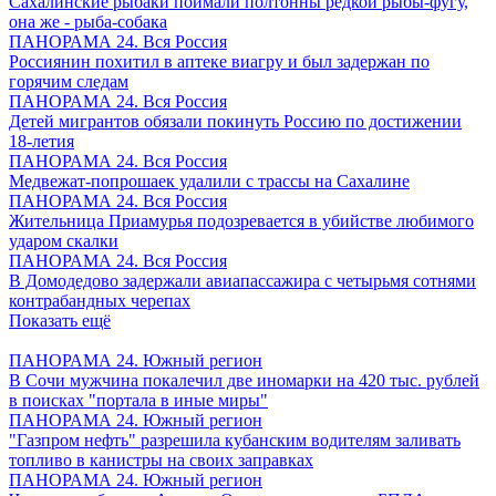
Сахалинские рыбаки поймали полтонны редкой рыбы-фугу,
она же - рыба-собака
ПАНОРАМА 24. Вся Россия
Россиянин похитил в аптеке виагру и был задержан по
горячим следам
ПАНОРАМА 24. Вся Россия
Детей мигрантов обязали покинуть Россию по достижении
18-летия
ПАНОРАМА 24. Вся Россия
Медвежат-попрошаек удалили с трассы на Сахалине
ПАНОРАМА 24. Вся Россия
Жительница Приамурья подозревается в убийстве любимого
ударом скалки
ПАНОРАМА 24. Вся Россия
В Домодедово задержали авиапассажира с четырьмя сотнями
контрабандных черепах
Показать ещё
ПАНОРАМА 24. Южный регион
В Сочи мужчина покалечил две иномарки на 420 тыс. рублей
в поисках "портала в иные миры"
ПАНОРАМА 24. Южный регион
"Газпром нефть" разрешила кубанским водителям заливать
топливо в канистры на своих заправках
ПАНОРАМА 24. Южный регион