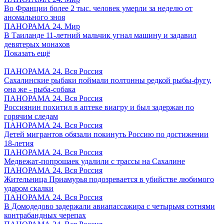
Во Франции более 2 тыс. человек умерли за неделю от
аномального зноя
ПАНОРАМА 24. Мир
В Таиланде 11-летний мальчик угнал машину и задавил
девятерых монахов
Показать ещё
ПАНОРАМА 24. Вся Россия
Сахалинские рыбаки поймали полтонны редкой рыбы-фугу,
она же - рыба-собака
ПАНОРАМА 24. Вся Россия
Россиянин похитил в аптеке виагру и был задержан по
горячим следам
ПАНОРАМА 24. Вся Россия
Детей мигрантов обязали покинуть Россию по достижении
18-летия
ПАНОРАМА 24. Вся Россия
Медвежат-попрошаек удалили с трассы на Сахалине
ПАНОРАМА 24. Вся Россия
Жительница Приамурья подозревается в убийстве любимого
ударом скалки
ПАНОРАМА 24. Вся Россия
В Домодедово задержали авиапассажира с четырьмя сотнями
контрабандных черепах