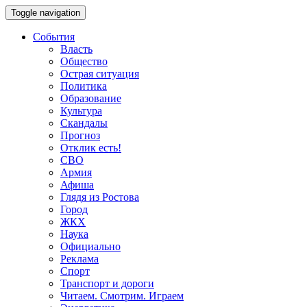
Toggle navigation
События
Власть
Общество
Острая ситуация
Политика
Образование
Культура
Скандалы
Прогноз
Отклик есть!
СВО
Армия
Афиша
Глядя из Ростова
Город
ЖКХ
Наука
Официально
Реклама
Спорт
Транспорт и дороги
Читаем. Смотрим. Играем