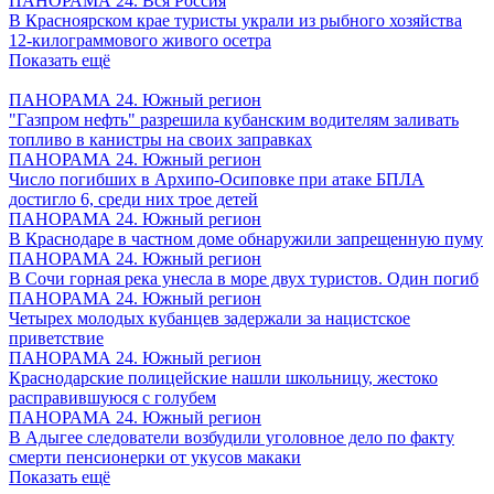
ПАНОРАМА 24. Вся Россия
В Красноярском крае туристы украли из рыбного хозяйства
12-килограммового живого осетра
Показать ещё
ПАНОРАМА 24. Южный регион
"Газпром нефть" разрешила кубанским водителям заливать
топливо в канистры на своих заправках
ПАНОРАМА 24. Южный регион
Число погибших в Архипо-Осиповке при атаке БПЛА
достигло 6, среди них трое детей
ПАНОРАМА 24. Южный регион
В Краснодаре в частном доме обнаружили запрещенную пуму
ПАНОРАМА 24. Южный регион
В Сочи горная река унесла в море двух туристов. Один погиб
ПАНОРАМА 24. Южный регион
Четырех молодых кубанцев задержали за нацистское
приветствие
ПАНОРАМА 24. Южный регион
Краснодарские полицейские нашли школьницу, жестоко
расправившуюся с голубем
ПАНОРАМА 24. Южный регион
В Адыгее следователи возбудили уголовное дело по факту
смерти пенсионерки от укусов макаки
Показать ещё