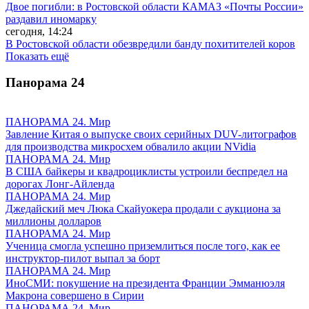
Двое погибли: в Ростовской области КАМАЗ «Почты России»
раздавил иномарку
сегодня, 14:24
В Ростовской области обезвредили банду похитителей коров
Показать ещё
Панорама
24
ПАНОРАМА 24. Мир
Завление Китая о выпуске своих серийных DUV-литографов
для производства микросхем обвалило акции NVidia
ПАНОРАМА 24. Мир
В США байкеры и квадроциклисты устроили беспредел на
дорогах Лонг-Айленда
ПАНОРАМА 24. Мир
Джедайский меч Люка Скайуокера продали с аукциона за
миллионы долларов
ПАНОРАМА 24. Мир
Ученица смогла успешно приземлиться после того, как ее
инструктор-пилот выпал за борт
ПАНОРАМА 24. Мир
ИноСМИ: покушение на президента Франции Эмманюэля
Макрона совершено в Сирии
ПАНОРАМА 24. Мир