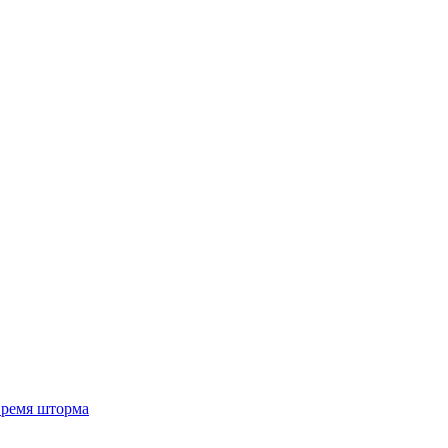
 время шторма