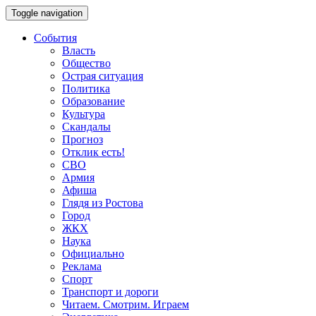
Toggle navigation
События
Власть
Общество
Острая ситуация
Политика
Образование
Культура
Скандалы
Прогноз
Отклик есть!
СВО
Армия
Афиша
Глядя из Ростова
Город
ЖКХ
Наука
Официально
Реклама
Спорт
Транспорт и дороги
Читаем. Смотрим. Играем