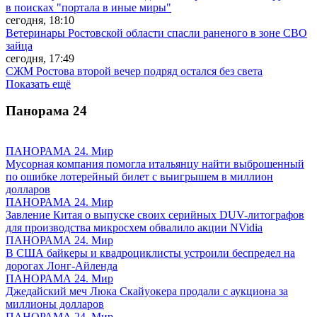
в поисках "портала в иные миры"
сегодня, 18:10
Ветеринары Ростовской области спасли раненого в зоне СВО
зайца
сегодня, 17:49
СЖМ Ростова второй вечер подряд остался без света
Показать ещё
Панорама
24
ПАНОРАМА 24. Мир
Мусорная компания помогла итальянцу найти выброшенный
по ошибке лотерейный билет с выигрышем в миллион
долларов
ПАНОРАМА 24. Мир
Завление Китая о выпуске своих серийных DUV-литографов
для производства микросхем обвалило акции NVidia
ПАНОРАМА 24. Мир
В США байкеры и квадроциклисты устроили беспредел на
дорогах Лонг-Айленда
ПАНОРАМА 24. Мир
Джедайский меч Люка Скайуокера продали с аукциона за
миллионы долларов
ПАНОРАМА 24. Мир