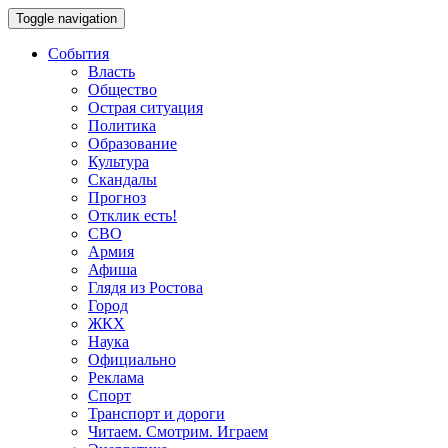
Toggle navigation
События
Власть
Общество
Острая ситуация
Политика
Образование
Культура
Скандалы
Прогноз
Отклик есть!
СВО
Армия
Афиша
Глядя из Ростова
Город
ЖКХ
Наука
Официально
Реклама
Спорт
Транспорт и дороги
Читаем. Смотрим. Играем