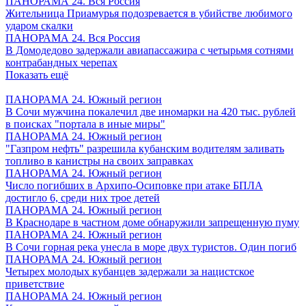
ПАНОРАМА 24. Вся Россия
Жительница Приамурья подозревается в убийстве любимого
ударом скалки
ПАНОРАМА 24. Вся Россия
В Домодедово задержали авиапассажира с четырьмя сотнями
контрабандных черепах
Показать ещё
ПАНОРАМА 24. Южный регион
В Сочи мужчина покалечил две иномарки на 420 тыс. рублей
в поисках "портала в иные миры"
ПАНОРАМА 24. Южный регион
"Газпром нефть" разрешила кубанским водителям заливать
топливо в канистры на своих заправках
ПАНОРАМА 24. Южный регион
Число погибших в Архипо-Осиповке при атаке БПЛА
достигло 6, среди них трое детей
ПАНОРАМА 24. Южный регион
В Краснодаре в частном доме обнаружили запрещенную пуму
ПАНОРАМА 24. Южный регион
В Сочи горная река унесла в море двух туристов. Один погиб
ПАНОРАМА 24. Южный регион
Четырех молодых кубанцев задержали за нацистское
приветствие
ПАНОРАМА 24. Южный регион