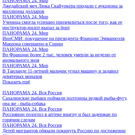
ПАНОРАМА 24. Мир
Джедайский меч Люка Скайуокера продали с аукциона за
миллионы долларов
ПАНОРАМА 24. Мир
Ученица смогла успешно приземлиться после того, как ее
инструктор-пилот выпал за борт
ПАНОРАМА 24. Мир
ИноСМИ: покушение на президента Франции Эмманюэля
Макрона совершено в Сирии
ПАНОРАМА 24. Мир
Во Франции более 2 тыс. человек умерли за неделю от
аномального зноя
ПАНОРАМА 24. Мир
В Таиланде 11-летний мальчик угнал машину и задавил
девятерых монахов
Показать ещё
ПАНОРАМА 24. Вся Россия
Сахалинские рыбаки поймали полтонны редкой рыбы-фугу,
она же - рыба-собака
ПАНОРАМА 24. Вся Россия
Россиянин похитил в аптеке виагру и был задержан по
горячим следам
ПАНОРАМА 24. Вся Россия
Детей мигрантов обязали покинуть Россию по достижении