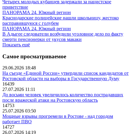
Четырех молодых кубанцев задержали за нацистское
приветствие
ПАНОРАМА 24. Южный регион
Краснодарские полицейские нашли школьницу, жестоко
расправившуюся с голубем
ПАНОРАМА 24. Южный регион
В Адыгее следователи возбудили уголовное дело по факту
смерти пенсионерки от укусов макаки
Показать ещё
Самое просматриваемое
29.06.2026 18:48
На съезде «Единой России» утвердили список кандидатов от
Ростовской области на выборы в Государственную Думу
16439
27.07.2026 11:11
До восьми человек увеличилось количество пострадавших
после вражеской атаки на Ростовскую область
14753
25.07.2026 03:50
Мощные взрывы прогремели в Ростове - над городом
работает ПВО
14727
26.07.2026 14:19