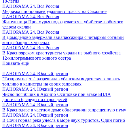
18-летия
ПАНОРАМА 24. Вся Россия
Медвежат-попрошаек удалили с трассы на Сахалине
ПАНОРАМА 24. Вся Россия
Жительница Приамурья подозревается в убийстве любимого
ударом скалки
ПАНОРАМА 24. Вся Россия
В Домодедово задержали авиапассажира с четырьмя сотнями
контрабандных черепах
ПАНОРАМА 24. Вся Россия
В Красноярском крае туристы украли из рыбного хозяйства
12-килограммового живого осетра
Показать ещё
ПАНОРАМА 24. Южный регион
"Газпром нефть" разрешила кубанским водителям заливать
топливо в канистры на своих заправках
ПАНОРАМА 24. Южный регион
Число погибших в Архипо-Осиповке при атаке БПЛА
достигло 6, среди них трое детей
ПАНОРАМА 24. Южный регион
В Краснодаре в частном доме обнаружили запрещенную пуму
ПАНОРАМА 24. Южный регион
В Сочи горная река унесла в море двух туристов. Один погиб
ПАНОРАМА 24. Южный регион