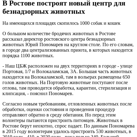
В Ростове построят новый центр для
безнадзорных животных
На имеющихся площадях скопилось 1000 собак и кошек
О большом количестве бродячих животных в Ростове
рассказал директор ростовского центра безнадзорных
животных Юрий Пономарев на круглом столе. По его словам,
в городе два централизованных приюта, в которых находится
порядка 1100 животных.
- Наш ЦБЖ расположен на двух территориях в городе - улице
Портовая, 1/7 и Волокаламская, 3А. Большая часть животных
находится на Волокаламской, там в вольерах размещены 650
голов животных. На Портовую животные поступают после
отлова, там проводится обработка, карантин, стерилизация и
клипсация, - пояснил Пономарев.
Согласно новым требованиям, отловленных животных после
обработки, оценки состояния и проведения процедур
отправляют обратно в среду обитания. Но перед этим
волонтеры пытаются пристроить питомцев. Животных в
Ростове берут неохотно, спрос падает. По данным Пономарева
в 2015 году волонтерам удалось пристроить 530 животных, в
2019 году - 410, в 2020 году - пока только 340. Большей