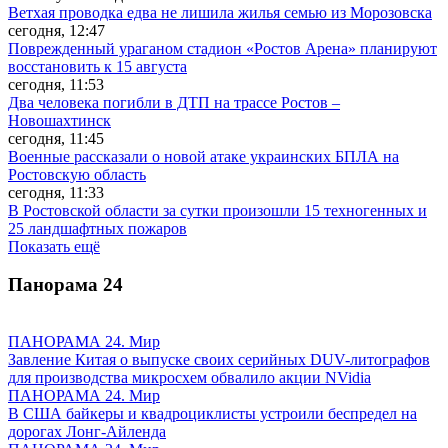
Ветхая проводка едва не лишила жилья семью из Морозовска
сегодня, 12:47
Поврежденный ураганом стадион «Ростов Арена» планируют
восстановить к 15 августа
сегодня, 11:53
Два человека погибли в ДТП на трассе Ростов –
Новошахтинск
сегодня, 11:45
Военные рассказали о новой атаке украинских БПЛА на
Ростовскую область
сегодня, 11:33
В Ростовской области за сутки произошли 15 техногенных и
25 ландшафтных пожаров
Показать ещё
Панорама
24
ПАНОРАМА 24. Мир
Завление Китая о выпуске своих серийных DUV-литографов
для производства микросхем обвалило акции NVidia
ПАНОРАМА 24. Мир
В США байкеры и квадроциклисты устроили беспредел на
дорогах Лонг-Айленда