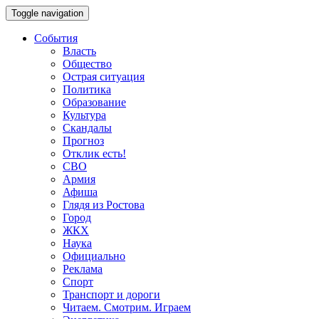
Toggle navigation
События
Власть
Общество
Острая ситуация
Политика
Образование
Культура
Скандалы
Прогноз
Отклик есть!
СВО
Армия
Афиша
Глядя из Ростова
Город
ЖКХ
Наука
Официально
Реклама
Спорт
Транспорт и дороги
Читаем. Смотрим. Играем