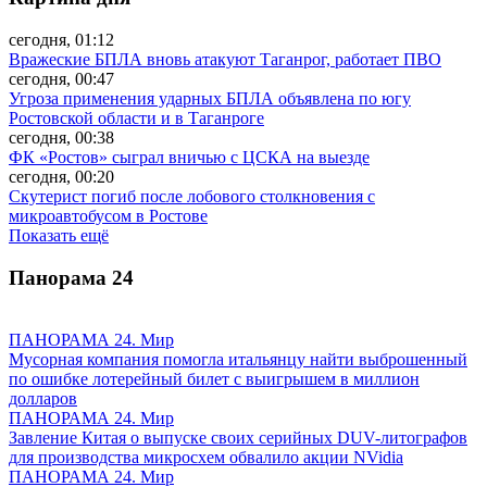
сегодня, 01:12
Вражеские БПЛА вновь атакуют Таганрог, работает ПВО
сегодня, 00:47
Угроза применения ударных БПЛА объявлена по югу
Ростовской области и в Таганроге
сегодня, 00:38
ФК «Ростов» сыграл вничью с ЦСКА на выезде
сегодня, 00:20
Скутерист погиб после лобового столкновения с
микроавтобусом в Ростове
Показать ещё
Панорама
24
ПАНОРАМА 24. Мир
Мусорная компания помогла итальянцу найти выброшенный
по ошибке лотерейный билет с выигрышем в миллион
долларов
ПАНОРАМА 24. Мир
Завление Китая о выпуске своих серийных DUV-литографов
для производства микросхем обвалило акции NVidia
ПАНОРАМА 24. Мир