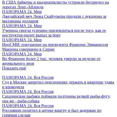
В США байкеры и квадроциклисты устроили беспредел на
дорогах Лонг-Айленда
ПАНОРАМА 24. Мир
Джедайский меч Люка Скайуокера продали с аукциона за
миллионы долларов
ПАНОРАМА 24. Мир
Ученица смогла успешно приземлиться после того, как ее
инструктор-пилот выпал за борт
ПАНОРАМА 24. Мир
ИноСМИ: покушение на президента Франции Эмманюэля
Макрона совершено в Сирии
ПАНОРАМА 24. Мир
Во Франции более 2 тыс. человек умерли за неделю от
аномального зноя
Показать ещё
ПАНОРАМА 24. Вся Россия
Суд в Москве запретил пенсионерке держать в квартире удава
и крокодила
ПАНОРАМА 24. Вся Россия
Сахалинские рыбаки поймали полтонны редкой рыбы-фугу,
она же - рыба-собака
ПАНОРАМА 24. Вся Россия
Россиянин похитил в аптеке виагру и был задержан по
горячим следам