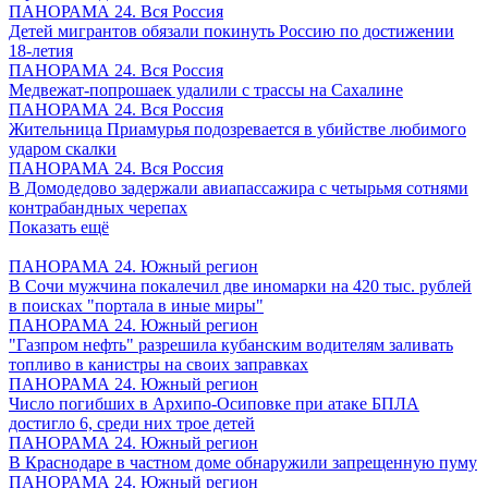
ПАНОРАМА 24. Вся Россия
Детей мигрантов обязали покинуть Россию по достижении
18-летия
ПАНОРАМА 24. Вся Россия
Медвежат-попрошаек удалили с трассы на Сахалине
ПАНОРАМА 24. Вся Россия
Жительница Приамурья подозревается в убийстве любимого
ударом скалки
ПАНОРАМА 24. Вся Россия
В Домодедово задержали авиапассажира с четырьмя сотнями
контрабандных черепах
Показать ещё
ПАНОРАМА 24. Южный регион
В Сочи мужчина покалечил две иномарки на 420 тыс. рублей
в поисках "портала в иные миры"
ПАНОРАМА 24. Южный регион
"Газпром нефть" разрешила кубанским водителям заливать
топливо в канистры на своих заправках
ПАНОРАМА 24. Южный регион
Число погибших в Архипо-Осиповке при атаке БПЛА
достигло 6, среди них трое детей
ПАНОРАМА 24. Южный регион
В Краснодаре в частном доме обнаружили запрещенную пуму
ПАНОРАМА 24. Южный регион