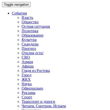
Toggle navigation
События
Власть
Общество
Острая ситуация
Политика
Образование
Культура
Скандалы
Прогноз
Отклик есть!
СВО
Армия
Афиша
Глядя из Ростова
Город
ЖКХ
Наука
Официально
Реклама
Спорт
Транспорт и дороги
Читаем. Смотрим. Играем