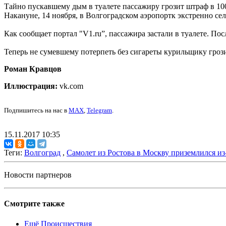
Тайно пускавшему дым в туалете пассажиру грозит штраф в 100 
Накануне, 14 ноября, в Волгоградском аэропортк экстренно се
Как сообщает портал "V1.ru”, пассажира застали в туалете. П
Теперь не сумевшему потерпеть без сигареты курильщику грози
Роман Кравцов
Иллюстрация:
vk.com
Подпишитесь на нас в
MAX
,
Telegram
.
15.11.2017 10:35
Теги:
Волгоград
,
Самолет из Ростова в Москву приземлился из
Новости партнеров
Смотрите также
Ещё Происшествия