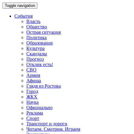
Toggle navigation
События
Власть
Общество
Острая ситуация
Политика
Образование
Культура
Скандалы
Прогноз
Отклик есть!
СВО
Армия
Афиша
Глядя из Ростова
Город
ЖКХ
Наука
Официально
Реклама
Спорт
Транспорт и дороги
Читаем. Смотрим. Играем