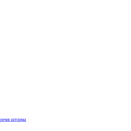
 время шторма